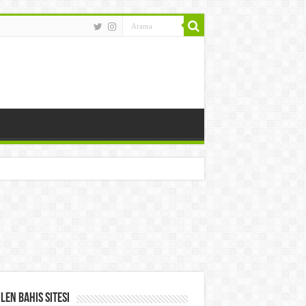
len Bahis Sitesi