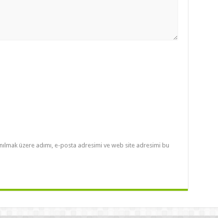
nılmak üzere adımı, e-posta adresimi ve web site adresimi bu