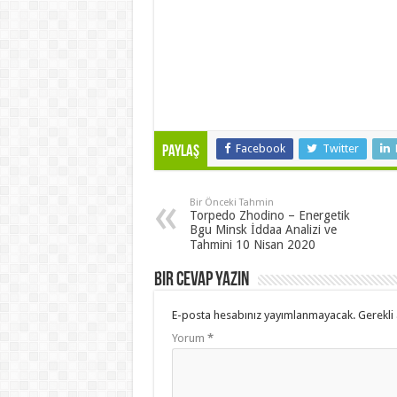
Facebook
Twitter
Paylaş
Bir Önceki Tahmin
Torpedo Zhodino – Energetik
Bgu Minsk İddaa Analizi ve
Tahmini 10 Nisan 2020
Bir cevap yazın
E-posta hesabınız yayımlanmayacak.
Gerekli
Yorum
*