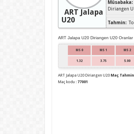
Müsabaka:
Diriangen 
ART Jalapa
U20
Tahmin:
To
ART Jalapa U20 Diriangen U20 Oranlar
MS 0
MS 1
MS 2
1.32
3.75
5.00
ART Jalapa U20 Diriangen U20
Maç Tahmini
Maç kodu :
77001