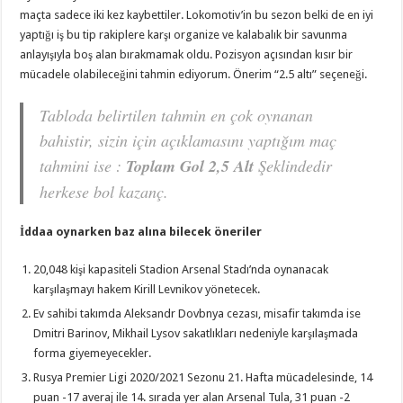
maçta sadece iki kez kaybettiler. Lokomotiv’in bu sezon belki de en iyi
yaptığı iş bu tip rakiplere karşı organize ve kalabalık bir savunma
anlayışıyla boş alan bırakmamak oldu. Pozisyon açısından kısır bir
mücadele olabileceğini tahmin ediyorum. Önerim “2.5 altı” seçeneği.
Tabloda belirtilen tahmin en çok oynanan
bahistir, sizin için açıklamasını yaptığım maç
tahmini ise :
Toplam Gol 2,5 Alt
Şeklindedir
herkese bol kazanç.
İddaa oynarken baz alına bilecek öneriler
20,048 kişi kapasiteli Stadion Arsenal Stadı’nda oynanacak
karşılaşmayı hakem Kirill Levnikov yönetecek.
Ev sahibi takımda Aleksandr Dovbnya cezası, misafir takımda ise
Dmitri Barinov, Mikhail Lysov sakatlıkları nedeniyle karşılaşmada
forma giyemeyecekler.
Rusya Premier Ligi 2020/2021 Sezonu 21. Hafta mücadelesinde, 14
puan -17 averaj ile 14. sırada yer alan Arsenal Tula, 31 puan -2