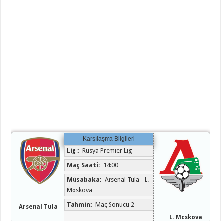
Karşılaşma Bilgileri
Lig :
Rusya Premier Lig
Maç Saati:
14:00
Müsabaka:
Arsenal Tula - L.
Moskova
Tahmin:
Maç Sonucu 2
Arsenal Tula
L. Moskova