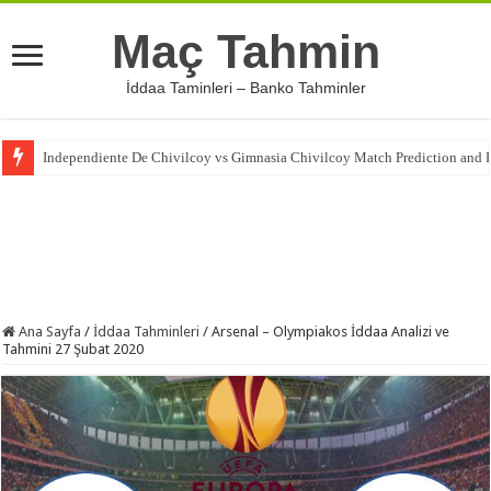
Maç Tahmin
İddaa Taminleri – Banko Tahminler
Independiente De Chivilcoy vs Gimnasia Chivilcoy Match Prediction and R
Ana Sayfa
/
İddaa Tahminleri
/
Arsenal – Olympiakos İddaa Analizi ve
Tahmini 27 Şubat 2020