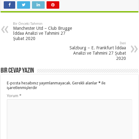
Bir Önceki Tahmin
Manchester Utd – Club Brugge
İddaa Analizi ve Tahmini 27
Şubat 2020
İleri
Salzburg – E. Frankfurt İddaa
Analizi ve Tahmini 27 Şubat
2020
Bir cevap yazın
E-posta hesabınız yayımlanmayacak.
Gerekli alanlar
*
ile
işaretlenmişlerdir
Yorum
*