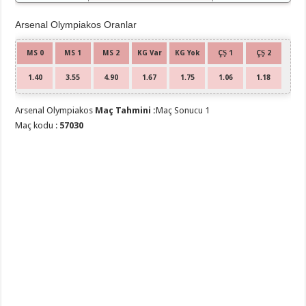
Arsenal Olympiakos Oranlar
MS 0
MS 1
MS 2
KG Var
KG Yok
ÇŞ 1
ÇŞ 2
1.40
3.55
4.90
1.67
1.75
1.06
1.18
Arsenal Olympiakos
Maç Tahmini :
Maç Sonucu 1
Maç kodu :
57030