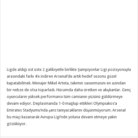
Ligde aldığı üst üste 2 galibiyetle birlikte Şampiyonlar Ligi pozisyonuyla
arasındaki farkı 4’e indiren Arsenal’de artık hedef sezonu güzel
kapatabilmek. Menajer Mikel Arteta, takımın savunmasını en azından
bir nebze de olsa toparladı. Hücumda daha üretken ve akışkanlar. Genç
oyuncuların yüksek performansı tüm camianın yüzünü güldürmeye
devam ediyor. Deplasmanda 1-0 mağlup ettikleri Olympiakos’a
Emirates Stadyumu’nda şans tanıyacaklarını düşünmüyorum. Arsenal
bu maçı kazanarak Avrupa Ligi’nde yoluna devam etmeye yakın
gözüküyor.