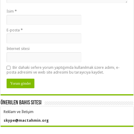
İsim
*
E-posta
*
İnternet sitesi
Bir dahaki sefere yorum yaptığımda kullanılmak üzere adımı, e-
posta adresimi ve web site adresimi bu tarayıcıya kaydet.
Önerilen Bahis Sitesi
Reklam ve İletişim
skype@mactahmin.org