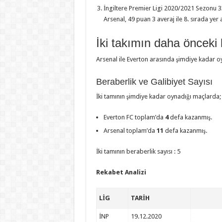
İngiltere Premier Ligi 2020/2021 Sezonu 33
Arsenal, 49 puan 3 averaj ile 8. sırada yer a
İki takımın daha önceki 
Arsenal ile Everton arasında şimdiye kadar 
Beraberlik ve Galibiyet Sayısı
İki tamının şimdiye kadar oynadığı maçlarda;
Everton FC toplam’da
4
defa kazanmış.
Arsenal toplam’da
11
defa kazanmış.
İki tamının beraberlik sayısı : 5
Rekabet Analizi
LİG
TARİH
İNP
19.12.2020