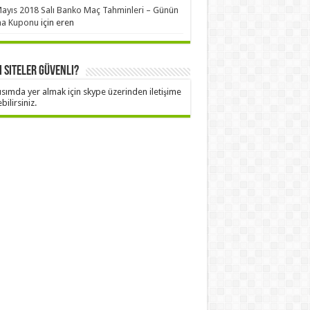
ayıs 2018 Salı Banko Maç Tahminleri – Günün
aa Kuponu
için
eren
 Siteler Güvenli?
ısımda yer almak için skype üzerinden iletişime
bilirsiniz.