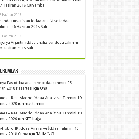
7 Haziran 2018 Çarşamba
6 Haziran 2018
zlanda Hırvatistan iddaa analizi ve iddaa
ahmini 26 Haziran 2018 Salı
6 Haziran 2018
ijerya Arjantin iddaa analizi ve iddaa tahmini
6 Haziran 2018 Salı
Yorumlar
nya Fas iddaa analizi ve iddaa tahmini 25
ran 2018 Pazartesi
için
Una
nes – Real Madrid İddaa Analizi ve Tahmini 19
muz 2020
için
mactahmin
nes – Real Madrid İddaa Analizi ve Tahmini 19
muz 2020
için
KET buğa
e-Hobro IK İddaa Analizi ve İddaa Tahmini 13
muz 2018 Cuma
için
TAHMİNCİ