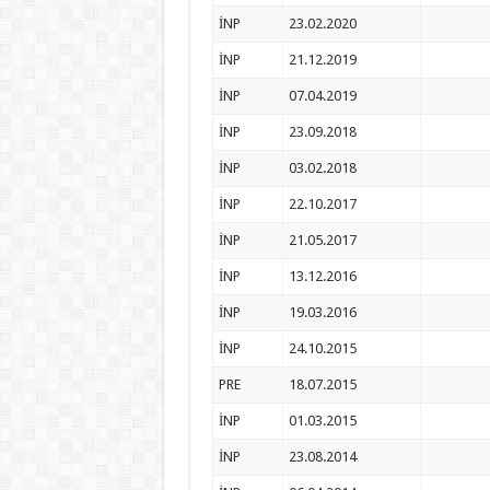
İNP
23.02.2020
İNP
21.12.2019
İNP
07.04.2019
İNP
23.09.2018
İNP
03.02.2018
İNP
22.10.2017
İNP
21.05.2017
İNP
13.12.2016
İNP
19.03.2016
İNP
24.10.2015
PRE
18.07.2015
İNP
01.03.2015
İNP
23.08.2014