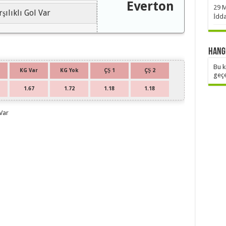
Everton
29 M
rşılıklı Gol Var
İdd
Hangi
Bu k
KG Var
KG Yok
ÇŞ 1
ÇŞ 2
geçe
1.67
1.72
1.18
1.18
 Var