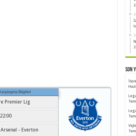
2
2
İ
t
2
N
2
Son 
İspa
Hazi
Karşılaşma Bilgileri
Lega
Tem
re Premier Lig
Lega
22:00
Tem
Vejl
Arsenal - Everton
Tem