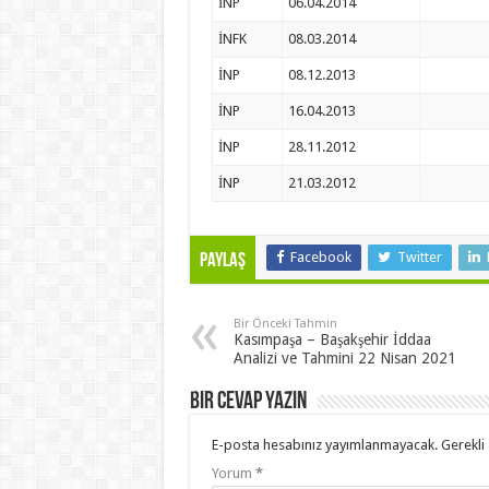
İNP
06.04.2014
İNFK
08.03.2014
İNP
08.12.2013
İNP
16.04.2013
İNP
28.11.2012
İNP
21.03.2012
Facebook
Twitter
Paylaş
Bir Önceki Tahmin
Kasımpaşa – Başakşehir İddaa
Analizi ve Tahmini 22 Nisan 2021
Bir cevap yazın
E-posta hesabınız yayımlanmayacak.
Gerekli
Yorum
*