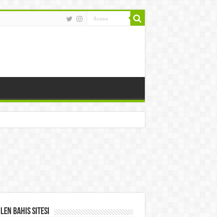
len Bahis Sitesi