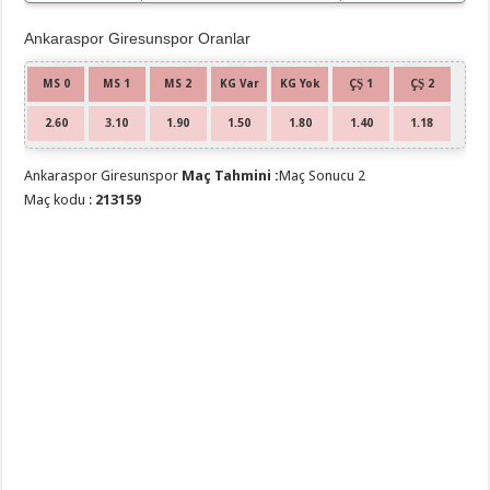
Ankaraspor Giresunspor Oranlar
MS 0
MS 1
MS 2
KG Var
KG Yok
ÇŞ 1
ÇŞ 2
2.60
3.10
1.90
1.50
1.80
1.40
1.18
Ankaraspor Giresunspor
Maç Tahmini :
Maç Sonucu 2
Maç kodu :
213159