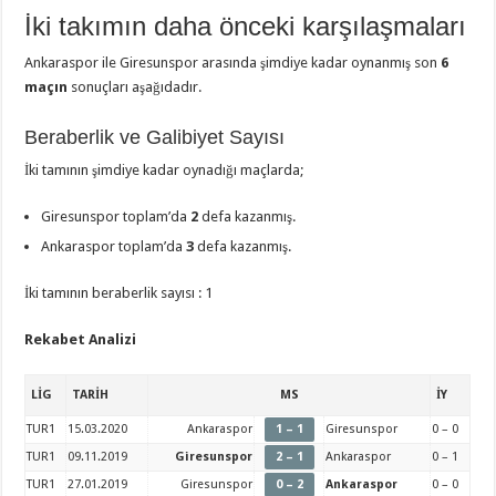
İki takımın daha önceki karşılaşmaları
Ankaraspor ile Giresunspor arasında şimdiye kadar oynanmış son
6
maçın
sonuçları aşağıdadır.
Beraberlik ve Galibiyet Sayısı
İki tamının şimdiye kadar oynadığı maçlarda;
Giresunspor toplam’da
2
defa kazanmış.
Ankaraspor toplam’da
3
defa kazanmış.
İki tamının beraberlik sayısı : 1
Rekabet Analizi
LİG
TARİH
MS
İY
TUR1
15.03.2020
Ankaraspor
1 – 1
Giresunspor
0 – 0
TUR1
09.11.2019
Giresunspor
2 – 1
Ankaraspor
0 – 1
TUR1
27.01.2019
Giresunspor
0 – 2
Ankaraspor
0 – 0