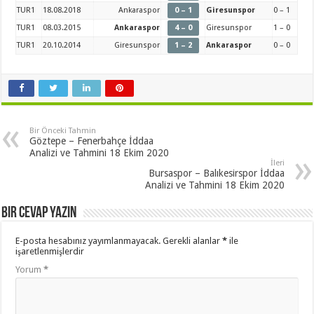
TUR1
18.08.2018
Ankaraspor
0 – 1
Giresunspor
0 – 1
TUR1
08.03.2015
Ankaraspor
4 – 0
Giresunspor
1 – 0
TUR1
20.10.2014
Giresunspor
1 – 2
Ankaraspor
0 – 0
Bir Önceki Tahmin
Göztepe – Fenerbahçe İddaa
Analizi ve Tahmini 18 Ekim 2020
İleri
Bursaspor – Balıkesirspor İddaa
Analizi ve Tahmini 18 Ekim 2020
Bir cevap yazın
E-posta hesabınız yayımlanmayacak.
Gerekli alanlar
*
ile
işaretlenmişlerdir
Yorum
*