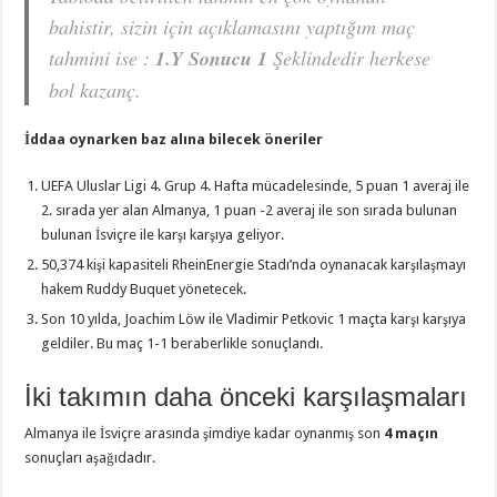
bahistir, sizin için açıklamasını yaptığım maç
tahmini ise :
1.Y Sonucu 1
Şeklindedir herkese
bol kazanç.
İddaa oynarken baz alına bilecek öneriler
UEFA Uluslar Ligi 4. Grup 4. Hafta mücadelesinde, 5 puan 1 averaj ile
2. sırada yer alan Almanya, 1 puan -2 averaj ile son sırada bulunan
bulunan İsviçre ile karşı karşıya geliyor.
50,374 kişi kapasiteli RheinEnergie Stadı’nda oynanacak karşılaşmayı
hakem Ruddy Buquet yönetecek.
Son 10 yılda, Joachim Löw ile Vladimir Petkovic 1 maçta karşı karşıya
geldiler. Bu maç 1-1 beraberlikle sonuçlandı.
İki takımın daha önceki karşılaşmaları
Almanya ile İsviçre arasında şimdiye kadar oynanmış son
4 maçın
sonuçları aşağıdadır.