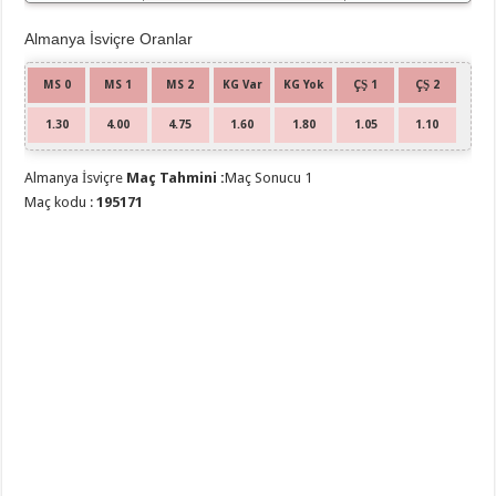
Almanya İsviçre Oranlar
MS 0
MS 1
MS 2
KG Var
KG Yok
ÇŞ 1
ÇŞ 2
1.30
4.00
4.75
1.60
1.80
1.05
1.10
Almanya İsviçre
Maç Tahmini :
Maç Sonucu 1
Maç kodu :
195171