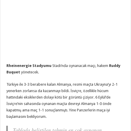
Rheinenergie Stadyumu
Stadı’nda oynanacak maçı, hakem
Ruddy
Buquet
yönetecek.
Türkiye ile 3-3 berabere kalan Almanya, resmi maçta Ukrayna’yı 2-1
yenerken zorlansa da kazanmayı bildi. İsviçre, özellikle hücum
hattındaki eksiklerden dolayı kötü bir görüntü çiziyor. 6 Eylül’de
İsviçre’nin sahasında oynanan maçta devreyi Almanya 1-0 önde
kapatmış ama maç 1-1 sonuçlanmıştı. Yine Panzerlerin maça iyi
başlamasını bekliyorum.
Tabloda belirtilen tahmin en çok oynanan