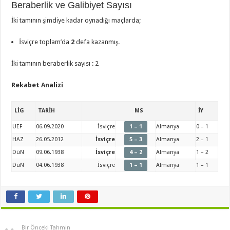
Beraberlik ve Galibiyet Sayısı
İki tamının şimdiye kadar oynadığı maçlarda;
İsviçre toplam’da
2
defa kazanmış.
İki tamının beraberlik sayısı : 2
Rekabet Analizi
LİG
TARİH
MS
İY
UEF
06.09.2020
İsviçre
1 – 1
Almanya
0 – 1
HAZ
26.05.2012
İsviçre
5 – 3
Almanya
2 – 1
DüN
09.06.1938
İsviçre
4 – 2
Almanya
1 – 2
DüN
04.06.1938
İsviçre
1 – 1
Almanya
1 – 1
Bir Önceki Tahmin