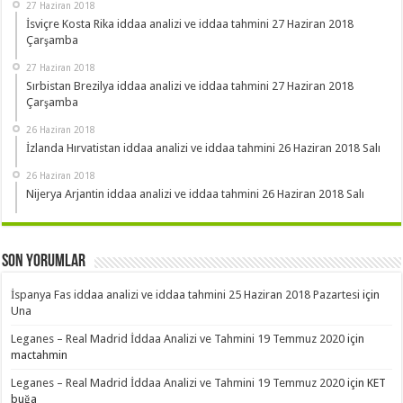
27 Haziran 2018
İsviçre Kosta Rika iddaa analizi ve iddaa tahmini 27 Haziran 2018
Çarşamba
27 Haziran 2018
Sırbistan Brezilya iddaa analizi ve iddaa tahmini 27 Haziran 2018
Çarşamba
26 Haziran 2018
İzlanda Hırvatistan iddaa analizi ve iddaa tahmini 26 Haziran 2018 Salı
26 Haziran 2018
Nijerya Arjantin iddaa analizi ve iddaa tahmini 26 Haziran 2018 Salı
Son Yorumlar
İspanya Fas iddaa analizi ve iddaa tahmini 25 Haziran 2018 Pazartesi
için
Una
Leganes – Real Madrid İddaa Analizi ve Tahmini 19 Temmuz 2020
için
mactahmin
Leganes – Real Madrid İddaa Analizi ve Tahmini 19 Temmuz 2020
için
KET
buğa