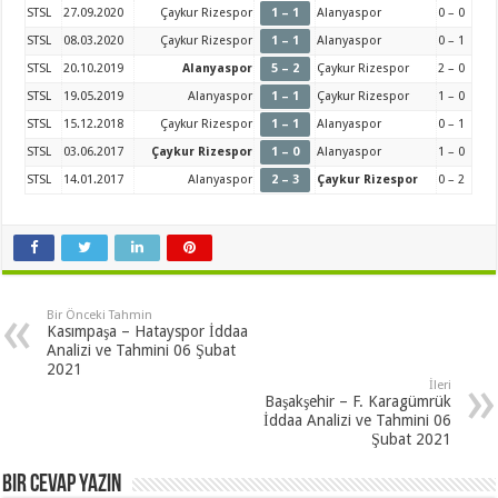
STSL
27.09.2020
Çaykur Rizespor
1 – 1
Alanyaspor
0 – 0
STSL
08.03.2020
Çaykur Rizespor
1 – 1
Alanyaspor
0 – 1
STSL
20.10.2019
Alanyaspor
5 – 2
Çaykur Rizespor
2 – 0
STSL
19.05.2019
Alanyaspor
1 – 1
Çaykur Rizespor
1 – 0
STSL
15.12.2018
Çaykur Rizespor
1 – 1
Alanyaspor
0 – 1
STSL
03.06.2017
Çaykur Rizespor
1 – 0
Alanyaspor
1 – 0
STSL
14.01.2017
Alanyaspor
2 – 3
Çaykur Rizespor
0 – 2
Bir Önceki Tahmin
Kasımpaşa – Hatayspor İddaa
Analizi ve Tahmini 06 Şubat
2021
İleri
Başakşehir – F. Karagümrük
İddaa Analizi ve Tahmini 06
Şubat 2021
Bir cevap yazın