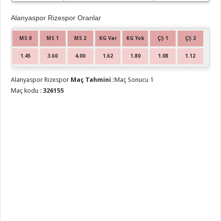
Alanyaspor Rizespor Oranlar
MS 0
MS 1
MS 2
KG Var
KG Yok
ÇŞ 1
ÇŞ 2
1.45
3.60
4.00
1.62
1.80
1.08
1.12
Alanyaspor Rizespor
Maç Tahmini :
Maç Sonucu 1
Maç kodu :
326155