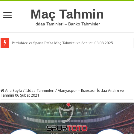
Maç Tahmin
İddaa Taminleri – Banko Tahminler
Pardubice vs Sparta Praha Maç Tahmini ve Sonucu 03.08.2025
Ana Sayfa
/
İddaa Tahminleri
/
Alanyaspor – Rizespor İddaa Analizi ve
Tahmini 06 Şubat 2021