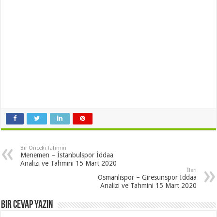
Bir Önceki Tahmin
Menemen – İstanbulspor İddaa
Analizi ve Tahmini 15 Mart 2020
İleri
Osmanlıspor – Giresunspor İddaa
Analizi ve Tahmini 15 Mart 2020
Bir cevap yazın