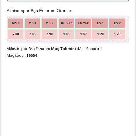
Akhisarspor Bşb Erzurum Oranlar
MS 0
MS 1
MS 2
KG Var
KG Yok
ÇŞ 1
ÇŞ 2
2.00
2.65
2.90
1.65
1.67
1.20
1.25
Akhisarspor Bşb Erzurum
Maç Tahmini :
Maç Sonucu 1
Maç kodu :
16554