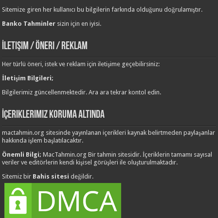
Sitemize giren her kullanıcı bu bilgilerin farkında olduğunu doğrulamıştır.
Banko Tahminler
sizin için en iyisi.
İletişim / Öneri / Reklam
Her türlü öneri, istek ve reklam için iletişime geçebilirsiniz:
İletişim Bilgileri;
Bilgilerimiz güncellenmektedir. Ara ara tekrar kontol edin.
İçeriklerimiz Koruma Altında
mactahmin.org sitesinde yayınlanan içerikleri kaynak belirtmeden paylaşanlar
hakkında işlem başlatılacaktır.
Önemli Bilgi;
MacTahmin.org Bir tahmin sitesidir. İçeriklerin tamamı sayısal
veriler ve editörlerin kendi kişisel görüşleri ile oluşturulmaktadır.
Sitemiz bir
Bahis sitesi
değildir.