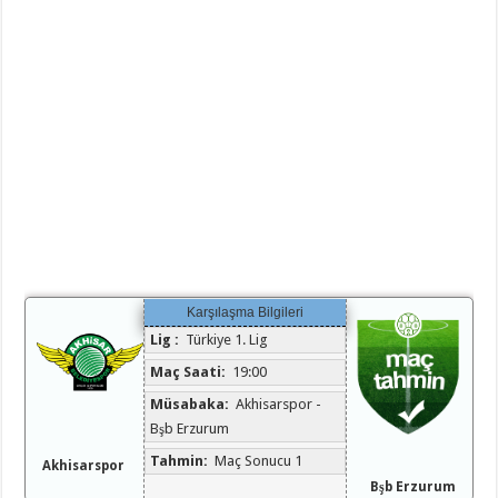
Karşılaşma Bilgileri
Lig :
Türkiye 1. Lig
Maç Saati:
19:00
Müsabaka:
Akhisarspor -
Bşb Erzurum
Tahmin:
Maç Sonucu 1
Akhisarspor
Bşb Erzurum