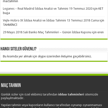
mactahmin
Leganes – Real Madrid İddaa Analizi ve Tahmini 19 Temmuz 2020
için
KET
buğa
Vejle-Hobro IK İddaa Analizi ve İddaa Tahmini 13 Temmuz 2018 Cuma
için
TAHMİNCİ
29 Mayıs 2018 Salı Banko Maç Tahminleri – Günün İddaa Kuponu
için
eren
Hangi Siteler Güvenli?
Bu kısımda yer almak için skype üzerinden iletişime geçebilirsiniz.
Maç Tahmin
Günlük sizler için özel ekibimiz tarafından
iddaa tahminleri
sitemizde
paylaşılmaktadır.
Yapılan tahmin veya kuponların kullanıcı tarafından oynanıp oynanmaması