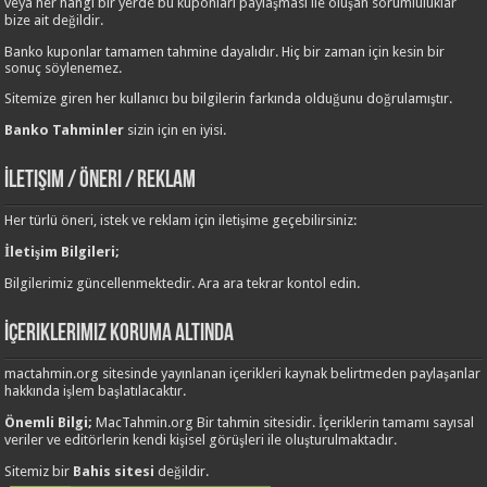
veya her hangi bir yerde bu kuponları paylaşması ile oluşan sorumluluklar
bize ait değildir.
Banko kuponlar tamamen tahmine dayalıdır. Hiç bir zaman için kesin bir
sonuç söylenemez.
Sitemize giren her kullanıcı bu bilgilerin farkında olduğunu doğrulamıştır.
Banko Tahminler
sizin için en iyisi.
İletişim / Öneri / Reklam
Her türlü öneri, istek ve reklam için iletişime geçebilirsiniz:
İletişim Bilgileri;
Bilgilerimiz güncellenmektedir. Ara ara tekrar kontol edin.
İçeriklerimiz Koruma Altında
mactahmin.org sitesinde yayınlanan içerikleri kaynak belirtmeden paylaşanlar
hakkında işlem başlatılacaktır.
Önemli Bilgi;
MacTahmin.org Bir tahmin sitesidir. İçeriklerin tamamı sayısal
veriler ve editörlerin kendi kişisel görüşleri ile oluşturulmaktadır.
Sitemiz bir
Bahis sitesi
değildir.