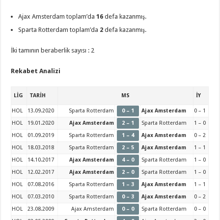
Ajax Amsterdam toplam’da
16
defa kazanmış.
Sparta Rotterdam toplam’da
2
defa kazanmış.
İki tamının beraberlik sayısı : 2
Rekabet Analizi
LİG
TARİH
MS
İY
HOL
13.09.2020
Sparta Rotterdam
0 – 1
Ajax Amsterdam
0 – 1
HOL
19.01.2020
Ajax Amsterdam
2 – 1
Sparta Rotterdam
1 – 0
HOL
01.09.2019
Sparta Rotterdam
1 – 4
Ajax Amsterdam
0 – 2
HOL
18.03.2018
Sparta Rotterdam
2 – 5
Ajax Amsterdam
1 – 1
HOL
14.10.2017
Ajax Amsterdam
4 – 0
Sparta Rotterdam
1 – 0
HOL
12.02.2017
Ajax Amsterdam
2 – 0
Sparta Rotterdam
1 – 0
HOL
07.08.2016
Sparta Rotterdam
1 – 3
Ajax Amsterdam
1 – 1
HOL
07.03.2010
Sparta Rotterdam
0 – 3
Ajax Amsterdam
0 – 2
HOL
23.08.2009
Ajax Amsterdam
0 – 0
Sparta Rotterdam
0 – 0