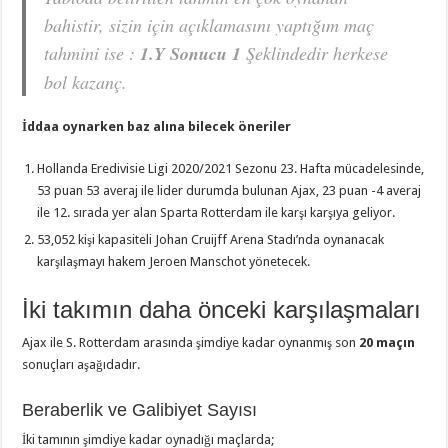
bahistir, sizin için açıklamasını yaptığım maç
tahmini ise :
1.Y Sonucu 1
Şeklindedir herkese
bol kazanç.
İddaa oynarken baz alına bilecek öneriler
Hollanda Eredivisie Ligi 2020/2021 Sezonu 23. Hafta mücadelesinde,
53 puan 53 averaj ile lider durumda bulunan Ajax, 23 puan -4 averaj
ile 12. sırada yer alan Sparta Rotterdam ile karşı karşıya geliyor.
53,052 kişi kapasiteli Johan Cruijff Arena Stadı’nda oynanacak
karşılaşmayı hakem Jeroen Manschot yönetecek.
İki takımın daha önceki karşılaşmaları
Ajax ile S. Rotterdam arasında şimdiye kadar oynanmış son
20 maçın
sonuçları aşağıdadır.
Beraberlik ve Galibiyet Sayısı
İki tamının şimdiye kadar oynadığı maçlarda;