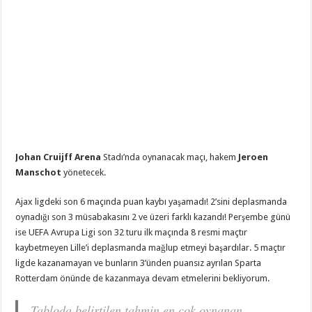
Johan Cruijff Arena
Stadı’nda oynanacak maçı, hakem
Jeroen
Manschot
yönetecek.
Ajax ligdeki son 6 maçında puan kaybı yaşamadı! 2’sini deplasmanda
oynadığı son 3 müsabakasını 2 ve üzeri farklı kazandı! Perşembe günü
ise UEFA Avrupa Ligi son 32 turu ilk maçında 8 resmi maçtır
kaybetmeyen Lille’i deplasmanda mağlup etmeyi başardılar. 5 maçtır
ligde kazanamayan ve bunların 3’ünden puansız ayrılan Sparta
Rotterdam önünde de kazanmaya devam etmelerini bekliyorum.
Tabloda belirtilen tahmin en çok oynanan