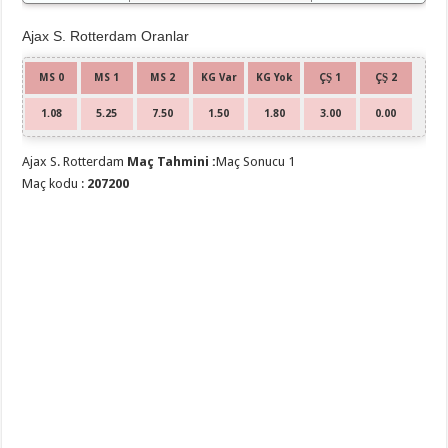
Ajax S. Rotterdam Oranlar
MS 0
MS 1
MS 2
KG Var
KG Yok
ÇŞ 1
ÇŞ 2
1.08
5.25
7.50
1.50
1.80
3.00
0.00
Ajax S. Rotterdam
Maç Tahmini :
Maç Sonucu 1
Maç kodu :
207200