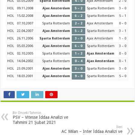
HOL
03.05.2009
Sparta Rotterdam
4 – 0
Ajax Amsterdam
2 – 0
HOL
09.11.2008
Ajax Amsterdam
5 – 2
Sparta Rotterdam
3 – 0
HOL
15.02.2008
Ajax Amsterdam
6 – 2
Sparta Rotterdam
5 – 1
HOL
07.10.2007
Sparta Rotterdam
2 – 2
Ajax Amsterdam
0 – 0
HOL
22.04.2007
Ajax Amsterdam
5 – 2
Sparta Rotterdam
3 – 1
HOL
26.11.2006
Sparta Rotterdam
3 – 0
Ajax Amsterdam
1 – 0
HOL
05.03.2006
Ajax Amsterdam
6 – 0
Sparta Rotterdam
3 – 0
HOL
02.10.2005
Sparta Rotterdam
1 – 2
Ajax Amsterdam
0 – 0
HOL
14.04.2002
Sparta Rotterdam
0 – 4
Ajax Amsterdam
0 – 1
HOL
23.09.2001
Ajax Amsterdam
3 – 0
Sparta Rotterdam
3 – 0
HOL
18.03.2001
Ajax Amsterdam
9 – 0
Sparta Rotterdam
5 – 0
Bir Önceki Tahmin
PSV – Vitesse İddaa Analizi ve
Tahmini 21 Şubat 2021
İleri
AC Milan – Inter İddaa Analizi ve