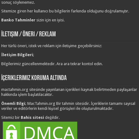
sonuç söylenemez.
Sitemize giren her kullanıcı bu bilgilerin farkında olduğunu doğrulamıştır.
Banko Tahminler
sizin için en iyisi.
İletişim / Öneri / Reklam
Her türlü öneri, istek ve reklam için iletişime geçebilirsiniz:
İletişim Bilgileri;
Bilgilerimiz güncellenmektedir. Ara ara tekrar kontol edin.
İçeriklerimiz Koruma Altında
mactahmin.org sitesinde yayınlanan içerikleri kaynak belirtmeden paylaşanlar
hakkında işlem başlatılacaktır.
Önemli Bilgi;
MacTahmin.org Bir tahmin sitesidir. İçeriklerin tamamı sayısal
veriler ve editörlerin kendi kişisel görüşleri ile oluşturulmaktadır.
Sitemiz bir
Bahis sitesi
değildir.