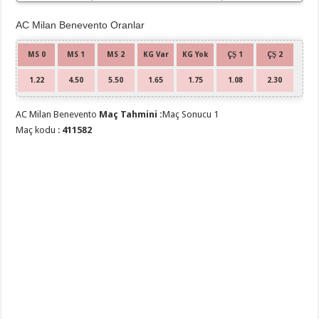
AC Milan
AC Milan Benevento Oranlar
MS 0
MS 1
MS 2
KG Var
KG Yok
ÇŞ 1
ÇŞ 2
1.22
4.50
5.50
1.65
1.75
1.08
2.30
AC Milan Benevento
Maç Tahmini :
Maç Sonucu 1
Maç kodu :
411582