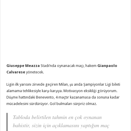
Giuseppe Meazza
Stadı’nda oynanacak maçı, hakem
Gianpaolo
Calvarese
yönetecek.
Ligin ilk yarısını zirvede geçiren Milan, şu anda Şampiyonlar Ligi bileti
alamama tehlikesiyle karşı karşıya. Motivasyon eksikliği görüyorum.
Düşme hattındaki Benevento, 4 maçtır kazanamasa da sonuna kadar
mücadelesini sürdürüyor. Gol bulmaları sürpriz olmaz.
Tabloda belirtilen tahmin en çok oynanan
bahistir, sizin için açıklamasını yaptığım maç