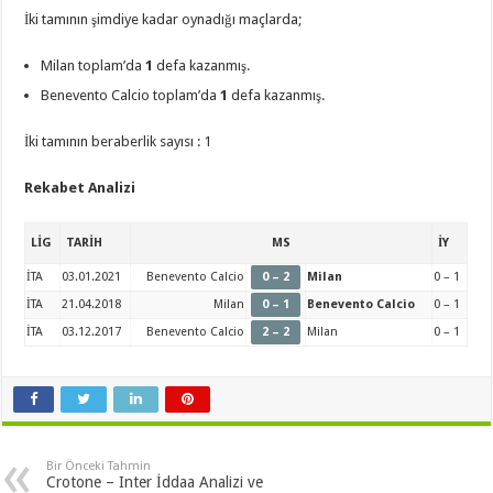
İki tamının şimdiye kadar oynadığı maçlarda;
Milan toplam’da
1
defa kazanmış.
Benevento Calcio toplam’da
1
defa kazanmış.
İki tamının beraberlik sayısı : 1
Rekabet Analizi
LİG
TARİH
MS
İY
İTA
03.01.2021
Benevento Calcio
0 – 2
Milan
0 – 1
İTA
21.04.2018
Milan
0 – 1
Benevento Calcio
0 – 1
İTA
03.12.2017
Benevento Calcio
2 – 2
Milan
0 – 1
Bir Önceki Tahmin
Crotone – Inter İddaa Analizi ve