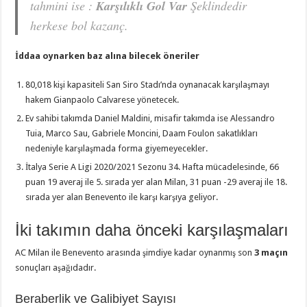
tahmini ise :
Karşılıklı Gol Var
Şeklindedir
herkese bol kazanç.
İddaa oynarken baz alına bilecek öneriler
80,018 kişi kapasiteli San Siro Stadı’nda oynanacak karşılaşmayı
hakem Gianpaolo Calvarese yönetecek.
Ev sahibi takımda Daniel Maldini, misafir takımda ise Alessandro
Tuia, Marco Sau, Gabriele Moncini, Daam Foulon sakatlıkları
nedeniyle karşılaşmada forma giyemeyecekler.
İtalya Serie A Ligi 2020/2021 Sezonu 34. Hafta mücadelesinde, 66
puan 19 averaj ile 5. sırada yer alan Milan, 31 puan -29 averaj ile 18.
sırada yer alan Benevento ile karşı karşıya geliyor.
İki takımın daha önceki karşılaşmaları
AC Milan ile Benevento arasında şimdiye kadar oynanmış son
3 maçın
sonuçları aşağıdadır.
Beraberlik ve Galibiyet Sayısı