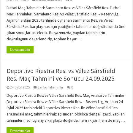
Futbol Maç Tahminleri: Sarmiento Res. vs Vélez Sársfield Res. Futbol
Maç Tahminleri: Sarmiento Res. vs Vélez Sársfield Res. – Rezerv Lig,
Arjantin 8 Ekim 2025 tarihinde oynanan Sarmiento Res. ve Vélez
Sársfield Res. karşılaşması için yaptığımız tahminler doğrultusunda öne
çıkan sonuçları inceledik. Bu yazımızda, yapılan tahminlerin
doğruluğunu değerlendirip, toplam başarı …
Devamını oku
Deportivo Riestra Res. vs Vélez Sársfield
Res. Maç Tahmini ve Sonucu 24.09.2025
24 Eylül 2025
Banko Tahminler
0
Deportivo Riestra Res. vs Vélez Sarsfield Res. Maç Analizi ve Tahminler
Deportivo Riestra Res. vs Vélez Sarsfield Res. – Rezerv Lig, Arjantin 24
Eylül 2025 tarihindeki Deportivo Riestra Res. ile Vélez Sarsfield Res.
arasındaki maç, tahminlerimiz açısından oldukça dengeli geçti. Yapılan
tahminlerin sonuçlarıyla karşılaştırıldığında, hem ilk yarı hem de maç …
Devamını oku