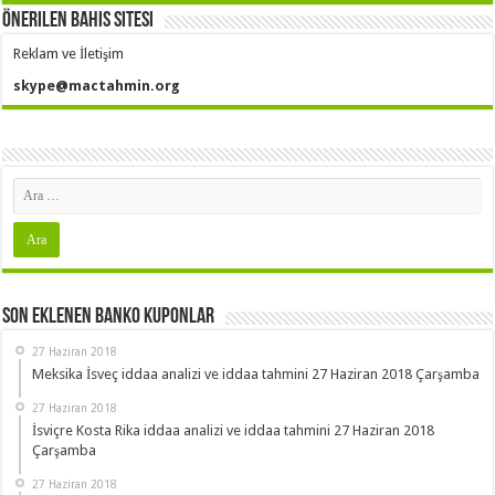
Önerilen Bahis Sitesi
Reklam ve İletişim
skype@mactahmin.org
Son Eklenen Banko Kuponlar
27 Haziran 2018
Meksika İsveç iddaa analizi ve iddaa tahmini 27 Haziran 2018 Çarşamba
27 Haziran 2018
İsviçre Kosta Rika iddaa analizi ve iddaa tahmini 27 Haziran 2018
Çarşamba
27 Haziran 2018