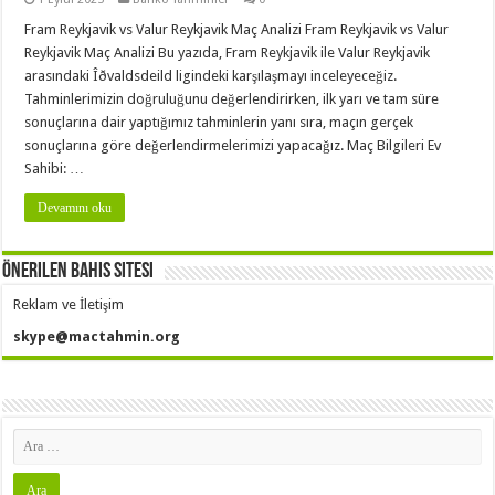
Fram Reykjavik vs Valur Reykjavik Maç Analizi Fram Reykjavik vs Valur
Reykjavik Maç Analizi Bu yazıda, Fram Reykjavik ile Valur Reykjavik
arasındaki Îðvaldsdeild ligindeki karşılaşmayı inceleyeceğiz.
Tahminlerimizin doğruluğunu değerlendirirken, ilk yarı ve tam süre
sonuçlarına dair yaptığımız tahminlerin yanı sıra, maçın gerçek
sonuçlarına göre değerlendirmelerimizi yapacağız. Maç Bilgileri Ev
Sahibi: …
Devamını oku
Önerilen Bahis Sitesi
Reklam ve İletişim
skype@mactahmin.org