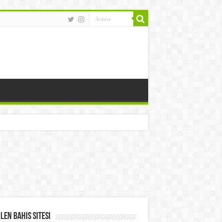
len Bahis Sitesi