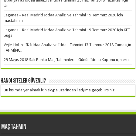
İspanya Fas iddaa analizi ve iddaa tahmini 25 Haziran 2018 Pazartesi
için
Una
Leganes – Real Madrid İddaa Analizi ve Tahmini 19 Temmuz 2020
için
mactahmin
Leganes – Real Madrid İddaa Analizi ve Tahmini 19 Temmuz 2020
için
KET
buğa
Vejle-Hobro IK İddaa Analizi ve İddaa Tahmini 13 Temmuz 2018 Cuma
için
TAHMİNCİ
29 Mayıs 2018 Salı Banko Maç Tahminleri – Günün İddaa Kuponu
için
eren
Hangi Siteler Güvenli?
Bu kısımda yer almak için skype üzerinden iletişime geçebilirsiniz.
Maç Tahmin