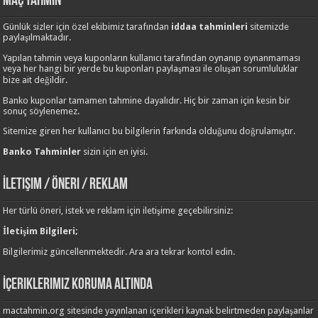
Maç Tahmin
Günlük sizler için özel ekibimiz tarafından
iddaa tahminleri
sitemizde
paylaşılmaktadır.
Yapılan tahmin veya kuponların kullanıcı tarafından oynanıp oynanmaması
veya her hangi bir yerde bu kuponları paylaşması ile oluşan sorumluluklar
bize ait değildir.
Banko kuponlar tamamen tahmine dayalıdır. Hiç bir zaman için kesin bir
sonuç söylenemez.
Sitemize giren her kullanıcı bu bilgilerin farkında olduğunu doğrulamıştır.
Banko Tahminler
sizin için en iyisi.
İletişim / Öneri / Reklam
Her türlü öneri, istek ve reklam için iletişime geçebilirsiniz:
İletişim Bilgileri;
Bilgilerimiz güncellenmektedir. Ara ara tekrar kontol edin.
İçeriklerimiz Koruma Altında
mactahmin.org sitesinde yayınlanan içerikleri kaynak belirtmeden paylaşanlar