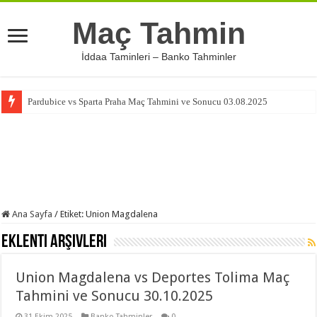
Maç Tahmin
İddaa Taminleri – Banko Tahminler
Pardubice vs Sparta Praha Maç Tahmini ve Sonucu 03.08.2025
Ana Sayfa
/
Etiket:
Union Magdalena
Eklenti Arşivleri
Union Magdalena vs Deportes Tolima Maç
Tahmini ve Sonucu 30.10.2025
31 Ekim 2025
Banko Tahminler
0