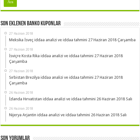
Son Eklenen Banko Kuponlar
27 Haziran 2018
Meksika İsveç iddaa analizi ve iddaa tahmini 27 Haziran 2018 Çarşamba
27 Haziran 2018
İsviçre Kosta Rika iddaa analizi ve iddaa tahmini 27 Haziran 2018
Çarşamba
27 Haziran 2018
Sırbistan Brezilya iddaa analizi ve iddaa tahmini 27 Haziran 2018
Çarşamba
26 Haziran 2018
İzlanda Hırvatistan iddaa analizi ve iddaa tahmini 26 Haziran 2018 Salı
26 Haziran 2018
Nijerya Arjantin iddaa analizi ve iddaa tahmini 26 Haziran 2018 Salı
Son Yorumlar