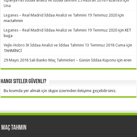
İspanya Fas iddaa analizi ve iddaa tahmini 25 Haziran 2018 Pazartesi
için
Una
Leganes – Real Madrid İddaa Analizi ve Tahmini 19 Temmuz 2020
için
mactahmin
Leganes – Real Madrid İddaa Analizi ve Tahmini 19 Temmuz 2020
için
KET
buğa
Vejle-Hobro IK İddaa Analizi ve İddaa Tahmini 13 Temmuz 2018 Cuma
için
TAHMİNCİ
29 Mayıs 2018 Salı Banko Maç Tahminleri – Günün İddaa Kuponu
için
eren
Hangi Siteler Güvenli?
Bu kısımda yer almak için skype üzerinden iletişime geçebilirsiniz.
Maç Tahmin