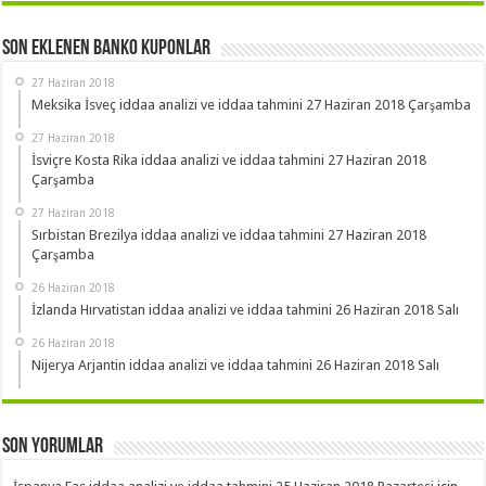
Son Eklenen Banko Kuponlar
27 Haziran 2018
Meksika İsveç iddaa analizi ve iddaa tahmini 27 Haziran 2018 Çarşamba
27 Haziran 2018
İsviçre Kosta Rika iddaa analizi ve iddaa tahmini 27 Haziran 2018
Çarşamba
27 Haziran 2018
Sırbistan Brezilya iddaa analizi ve iddaa tahmini 27 Haziran 2018
Çarşamba
26 Haziran 2018
İzlanda Hırvatistan iddaa analizi ve iddaa tahmini 26 Haziran 2018 Salı
26 Haziran 2018
Nijerya Arjantin iddaa analizi ve iddaa tahmini 26 Haziran 2018 Salı
Son Yorumlar