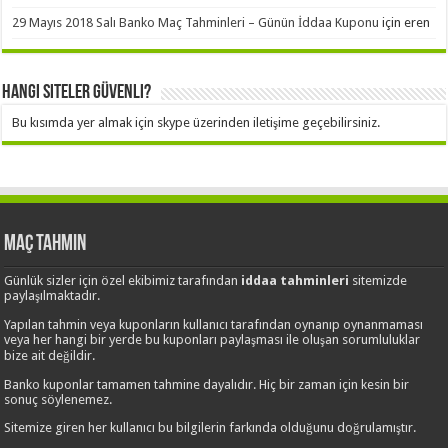
29 Mayıs 2018 Salı Banko Maç Tahminleri – Günün İddaa Kuponu
için
eren
Hangi Siteler Güvenli?
Bu kısımda yer almak için skype üzerinden iletişime geçebilirsiniz.
Maç Tahmin
Günlük sizler için özel ekibimiz tarafından
iddaa tahminleri
sitemizde
paylaşılmaktadır.
Yapılan tahmin veya kuponların kullanıcı tarafından oynanıp oynanmaması
veya her hangi bir yerde bu kuponları paylaşması ile oluşan sorumluluklar
bize ait değildir.
Banko kuponlar tamamen tahmine dayalıdır. Hiç bir zaman için kesin bir
sonuç söylenemez.
Sitemize giren her kullanıcı bu bilgilerin farkında olduğunu doğrulamıştır.