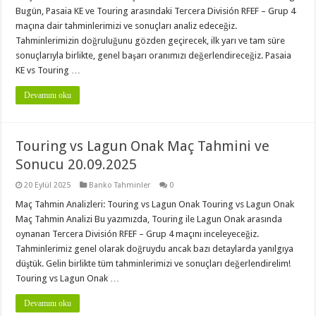
Bugün, Pasaia KE ve Touring arasındaki Tercera División RFEF – Grup 4
maçına dair tahminlerimizi ve sonuçları analiz edeceğiz.
Tahminlerimizin doğruluğunu gözden geçirecek, ilk yarı ve tam süre
sonuçlarıyla birlikte, genel başarı oranımızı değerlendireceğiz. Pasaia
KE vs Touring …
Devamını oku
Touring vs Lagun Onak Maç Tahmini ve
Sonucu 20.09.2025
20 Eylül 2025
Banko Tahminler
0
Maç Tahmin Analizleri: Touring vs Lagun Onak Touring vs Lagun Onak
Maç Tahmin Analizi Bu yazımızda, Touring ile Lagun Onak arasında
oynanan Tercera División RFEF – Grup 4 maçını inceleyeceğiz.
Tahminlerimiz genel olarak doğruydu ancak bazı detaylarda yanılgıya
düştük. Gelin birlikte tüm tahminlerimizi ve sonuçları değerlendirelim!
Touring vs Lagun Onak …
Devamını oku