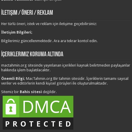
İletişim / Öneri / Reklam
Her türlü öneri, istek ve reklam için iletişime geçebilirsiniz:
İletişim Bilgileri;
Bilgilerimiz güncellenmektedir. Ara ara tekrar kontol edin.
İçeriklerimiz Koruma Altında
mactahmin.org sitesinde yayınlanan içerikleri kaynak belirtmeden paylaşanlar
hakkında işlem başlatılacaktır.
Önemli Bilgi;
MacTahmin.org Bir tahmin sitesidir. İçeriklerin tamamı sayısal
veriler ve editörlerin kendi kişisel görüşleri ile oluşturulmaktadır.
Sitemiz bir
Bahis sitesi
değildir.