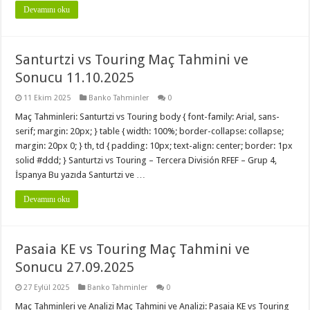
Devamını oku
Santurtzi vs Touring Maç Tahmini ve
Sonucu 11.10.2025
11 Ekim 2025
Banko Tahminler
0
Maç Tahminleri: Santurtzi vs Touring body { font-family: Arial, sans-
serif; margin: 20px; } table { width: 100%; border-collapse: collapse;
margin: 20px 0; } th, td { padding: 10px; text-align: center; border: 1px
solid #ddd; } Santurtzi vs Touring – Tercera División RFEF – Grup 4,
İspanya Bu yazıda Santurtzi ve …
Devamını oku
Pasaia KE vs Touring Maç Tahmini ve
Sonucu 27.09.2025
27 Eylül 2025
Banko Tahminler
0
Maç Tahminleri ve Analizi Maç Tahmini ve Analizi: Pasaia KE vs Touring