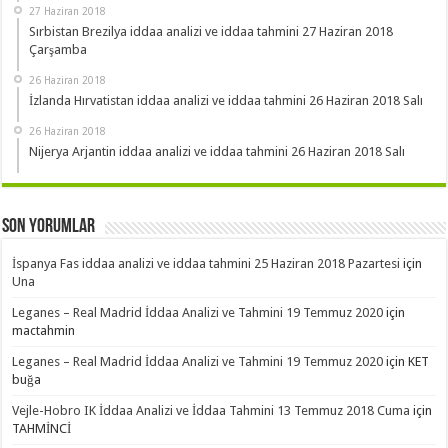
27 Haziran 2018
Sırbistan Brezilya iddaa analizi ve iddaa tahmini 27 Haziran 2018
Çarşamba
26 Haziran 2018
İzlanda Hırvatistan iddaa analizi ve iddaa tahmini 26 Haziran 2018 Salı
26 Haziran 2018
Nijerya Arjantin iddaa analizi ve iddaa tahmini 26 Haziran 2018 Salı
Son Yorumlar
İspanya Fas iddaa analizi ve iddaa tahmini 25 Haziran 2018 Pazartesi
için
Una
Leganes – Real Madrid İddaa Analizi ve Tahmini 19 Temmuz 2020
için
mactahmin
Leganes – Real Madrid İddaa Analizi ve Tahmini 19 Temmuz 2020
için
KET
buğa
Vejle-Hobro IK İddaa Analizi ve İddaa Tahmini 13 Temmuz 2018 Cuma
için
TAHMİNCİ