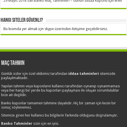
29 Mayıs 2018 Salı Banko Maç Tahminleri – Günün İddaa Kuponu
için
eren
Hangi Siteler Güvenli?
Bu kısımda yer almak için skype üzerinden iletişime geçebilirsiniz.
Maç Tahmin
Günlük sizler için özel ekibimiz tarafından
iddaa tahminleri
sitemizde
paylaşılmaktadır.
Yapılan tahmin veya kuponların kullanıcı tarafından oynanıp oynanmaması
veya her hangi bir yerde bu kuponları paylaşması ile oluşan sorumluluklar
bize ait değildir.
Banko kuponlar tamamen tahmine dayalıdır. Hiç bir zaman için kesin bir
sonuç söylenemez.
Sitemize giren her kullanıcı bu bilgilerin farkında olduğunu doğrulamıştır.
Banko Tahminler
sizin için en iyisi.