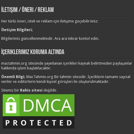
İletişim / Öneri / Reklam
Her türlü öneri, istek ve reklam için iletişime geçebilirsiniz:
İletişim Bilgileri;
Bilgilerimiz güncellenmektedir. Ara ara tekrar kontol edin.
İçeriklerimiz Koruma Altında
mactahmin.org sitesinde yayınlanan içerikleri kaynak belirtmeden paylaşanlar
hakkında işlem başlatılacaktır.
Önemli Bilgi;
MacTahmin.org Bir tahmin sitesidir. İçeriklerin tamamı sayısal
veriler ve editörlerin kendi kişisel görüşleri ile oluşturulmaktadır.
Sitemiz bir
Bahis sitesi
değildir.