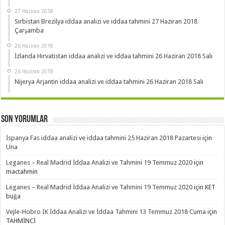
27 Haziran 2018
Sırbistan Brezilya iddaa analizi ve iddaa tahmini 27 Haziran 2018
Çarşamba
26 Haziran 2018
İzlanda Hırvatistan iddaa analizi ve iddaa tahmini 26 Haziran 2018 Salı
26 Haziran 2018
Nijerya Arjantin iddaa analizi ve iddaa tahmini 26 Haziran 2018 Salı
Son Yorumlar
İspanya Fas iddaa analizi ve iddaa tahmini 25 Haziran 2018 Pazartesi
için
Una
Leganes – Real Madrid İddaa Analizi ve Tahmini 19 Temmuz 2020
için
mactahmin
Leganes – Real Madrid İddaa Analizi ve Tahmini 19 Temmuz 2020
için
KET
buğa
Vejle-Hobro IK İddaa Analizi ve İddaa Tahmini 13 Temmuz 2018 Cuma
için
TAHMİNCİ