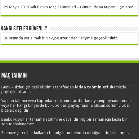
29 Mayıs 2018 Salı Banko Maç Tahminleri – Günün İddaa Kuponu
için
eren
Hangi Siteler Güvenli?
Bu kısımda yer almak için skype üzerinden iletişime geçebilirsiniz.
Maç Tahmin
Günlük sizler için özel ekibimiz tarafından
iddaa tahminleri
sitemizde
paylaşılmaktadır.
Yapılan tahmin veya kuponların kullanıcı tarafından oynanıp oynanmaması
veya her hangi bir yerde bu kuponları paylaşması ile oluşan sorumluluklar
bize ait değildir.
Banko kuponlar tamamen tahmine dayalıdır. Hiç bir zaman için kesin bir
sonuç söylenemez.
Sitemize giren her kullanıcı bu bilgilerin farkında olduğunu doğrulamıştır.