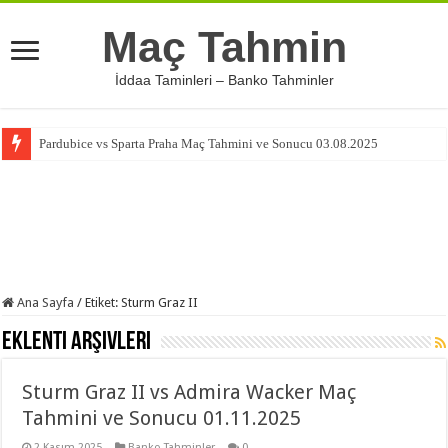
Maç Tahmin
İddaa Taminleri – Banko Tahminler
Pardubice vs Sparta Praha Maç Tahmini ve Sonucu 03.08.2025
Ana Sayfa
/
Etiket:
Sturm Graz II
Eklenti Arşivleri
Sturm Graz II vs Admira Wacker Maç
Tahmini ve Sonucu 01.11.2025
2 Kasım 2025
Banko Tahminler
0