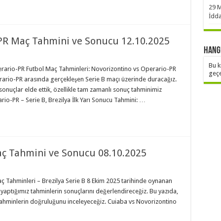
29 M
İdd
-PR Maç Tahmini ve Sonucu 12.10.2025
Hangi
Bu k
erario-PR Futbol Maç Tahminleri: Novorizontino vs Operario-PR
geçe
ario-PR arasında gerçekleşen Serie B maçı üzerinde duracağız.
onuçlar elde ettik, özellikle tam zamanlı sonuç tahminimiz
rio-PR – Serie B, Brezilya İlk Yarı Sonucu Tahmini: …
aç Tahmini ve Sonucu 08.10.2025
aç Tahminleri – Brezilya Serie B 8 Ekim 2025 tarihinde oynanan
yaptığımız tahminlerin sonuçlarını değerlendireceğiz. Bu yazıda,
tahminlerin doğruluğunu inceleyeceğiz. Cuiaba vs Novorizontino