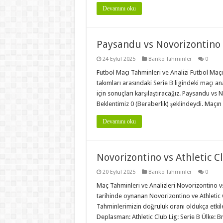
Devamını oku
Paysandu vs Novorizontino
24 Eylül 2025
Banko Tahminler
0
Futbol Maçı Tahminleri ve Analizi Futbol Maç
takımları arasındaki Serie B ligindeki maçı 
için sonuçları karşılaştıracağız. Paysandu vs N
Beklentimiz 0 (Beraberlik) şeklindeydi. Maçın 
Devamını oku
Novorizontino vs Athletic 
20 Eylül 2025
Banko Tahminler
0
Maç Tahminleri ve Analizleri Novorizontino vs 
tarihinde oynanan Novorizontino ve Athletic 
Tahminlerimizin doğruluk oranı oldukça etkiley
Deplasman: Athletic Club Lig: Serie B Ülke: B