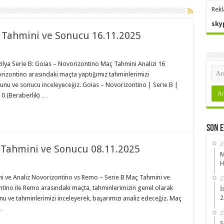
Rekl
sky
 Tahmini ve Sonucu 16.11.2025
zilya Serie B: Goias – Novorizontino Maç Tahmini Analizi 16
rizontino arasındaki maçta yaptığımız tahminlerimizi
unu ve sonucu inceleyeceğiz. Goias – Novorizontino | Serie B |
: 0 (Beraberlik) …
Son 
2
 Tahmini ve Sonucu 08.11.2025
M
H
i ve Analiz Novorizontino vs Remo – Serie B Maç Tahmini ve
2
tino ile Remo arasındaki maçta, tahminlerimizin genel olarak
İ
2
 ve tahminlerimizi inceleyerek, başarımızı analiz edeceğiz. Maç
…
2
S