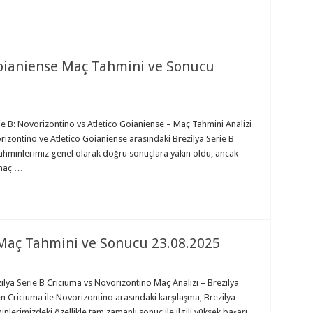
Goianiense Maç Tahmini ve Sonucu
ie B: Novorizontino vs Atletico Goianiense – Maç Tahmini Analizi
izontino ve Atletico Goianiense arasındaki Brezilya Serie B
 Tahminlerimiz genel olarak doğru sonuçlara yakın oldu, ancak
ı maç …
 Maç Tahmini ve Sonucu 23.08.2025
ilya Serie B Criciuma vs Novorizontino Maç Analizi – Brezilya
n Criciuma ile Novorizontino arasındaki karşılaşma, Brezilya
lerimizdeki özellikle tam zamanlı sonuç ile ilgili yüksek başarı