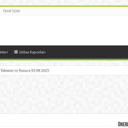
Yasal Uyarı
nleri
İddaa Kuponları
ç Tahmini ve Sonucu 03.08.2025
Öneri