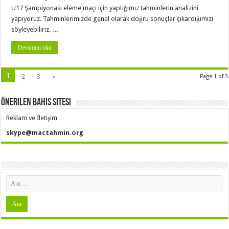
U17 Şampiyonası eleme maçı için yaptığımız tahminlerin analizini
yapıyoruz. Tahminlerimizde genel olarak doğru sonuçlar çıkardığımızı
söyleyebiliriz. …
Devamını oku
1
2
3
»
Page 1 of 3
Önerilen Bahis Sitesi
Reklam ve İletişim
skype@mactahmin.org