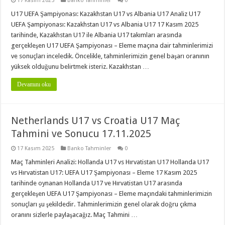
17 Kasım 2025
Banko Tahminler
0
U17 UEFA Şampiyonası: Kazakhstan U17 vs Albania U17 Analiz U17
UEFA Şampiyonası: Kazakhstan U17 vs Albania U17 17 Kasım 2025
tarihinde, Kazakhstan U17 ile Albania U17 takımları arasında
gerçekleşen U17 UEFA Şampiyonası – Eleme maçına dair tahminlerimizi
ve sonuçları inceledik. Öncelikle, tahminlerimizin genel başarı oranının
yüksek olduğunu belirtmek isteriz. Kazakhstan …
Devamını oku
Netherlands U17 vs Croatia U17 Maç
Tahmini ve Sonucu 17.11.2025
17 Kasım 2025
Banko Tahminler
0
Maç Tahminleri Analizi: Hollanda U17 vs Hırvatistan U17 Hollanda U17
vs Hırvatistan U17: UEFA U17 Şampiyonası – Eleme 17 Kasım 2025
tarihinde oynanan Hollanda U17 ve Hırvatistan U17 arasında
gerçekleşen UEFA U17 Şampiyonası – Eleme maçındaki tahminlerimizin
sonuçları şu şekildedir. Tahminlerimizin genel olarak doğru çıkma
oranını sizlerle paylaşacağız. Maç Tahmini …