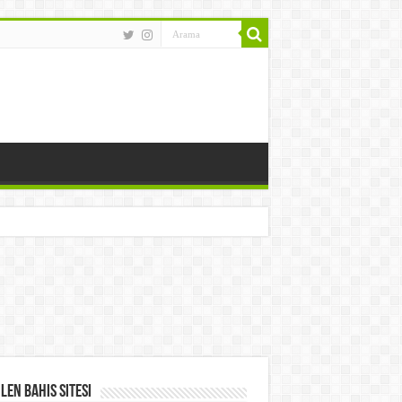
len Bahis Sitesi