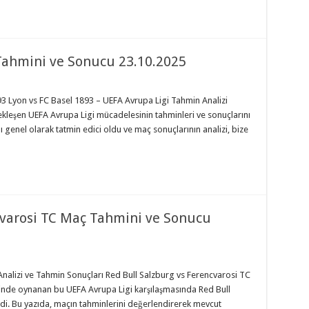
Tahmini ve Sonucu 23.10.2025
3 Lyon vs FC Basel 1893 – UEFA Avrupa Ligi Tahmin Analizi
kleşen UEFA Avrupa Ligi mücadelesinin tahminleri ve sonuçlarını
 genel olarak tatmin edici oldu ve maç sonuçlarının analizi, bize
cvarosi TC Maç Tahmini ve Sonucu
nalizi ve Tahmin Sonuçları Red Bull Salzburg vs Ferencvarosi TC
hinde oynanan bu UEFA Avrupa Ligi karşılaşmasında Red Bull
ldi. Bu yazıda, maçın tahminlerini değerlendirerek mevcut