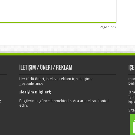
Page 1 of 2
İletişim / Öneri / Reklam
İç
Her türlü öneri, istek ve reklam için iletişime
mac
bel
geçebilirsiniz:
İletişim Bilgileri;
Öne
İçer
Bilgilerimiz güncellenmektedir. Ara ara tekrar kontol
t
kişi
edin.
Sit