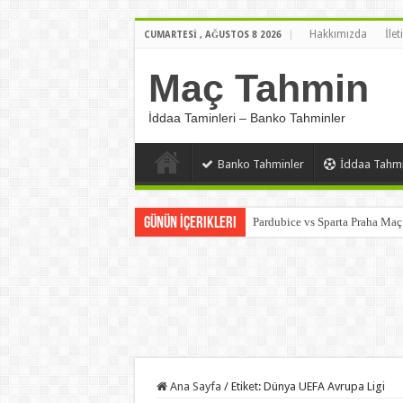
Hakkımızda
İlet
CUMARTESI , AĞUSTOS 8 2026
Maç Tahmin
İddaa Taminleri – Banko Tahminler
Banko Tahminler
İddaa Tahmi
Günün İçerikleri
Pardubice vs Sparta Praha Ma
Ana Sayfa
/
Etiket:
Dünya UEFA Avrupa Ligi