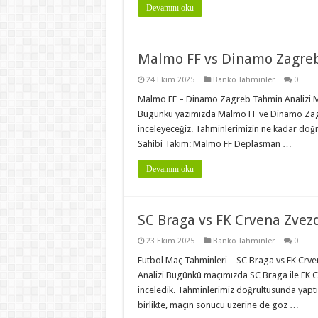
Devamını oku
Malmo FF vs Dinamo Zagreb
24 Ekim 2025
Banko Tahminler
0
Malmo FF – Dinamo Zagreb Tahmin Analizi M
Bugünkü yazımızda Malmo FF ve Dinamo Zagre
inceleyeceğiz. Tahminlerimizin ne kadar doğr
Sahibi Takım: Malmo FF Deplasman …
Devamını oku
SC Braga vs FK Crvena Zvez
23 Ekim 2025
Banko Tahminler
0
Futbol Maç Tahminleri – SC Braga vs FK Crv
Analizi Bugünkü maçımızda SC Braga ile FK 
inceledik. Tahminlerimiz doğrultusunda yaptı
birlikte, maçın sonucu üzerine de göz …