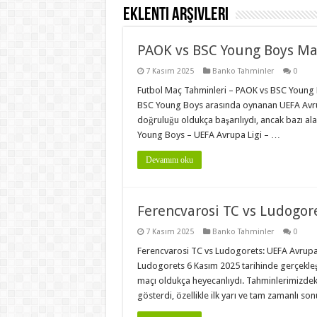
Eklenti Arşivleri
PAOK vs BSC Young Boys Ma
7 Kasım 2025
Banko Tahminler
0
Futbol Maç Tahminleri – PAOK vs BSC Young
BSC Young Boys arasında oynanan UEFA Avrup
doğruluğu oldukça başarılıydı, ancak bazı a
Young Boys – UEFA Avrupa Ligi – …
Devamını oku
Ferencvarosi TC vs Ludogor
7 Kasım 2025
Banko Tahminler
0
Ferencvarosi TC vs Ludogorets: UEFA Avrupa 
Ludogorets 6 Kasım 2025 tarihinde gerçekleş
maçı oldukça heyecanlıydı. Tahminlerimizdek
gösterdi, özellikle ilk yarı ve tam zamanlı so