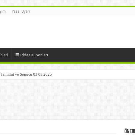
işim
Yasal Uyarı
nleri
İddaa Kuponları
ç Tahmini ve Sonucu 03.08.2025
Öneri