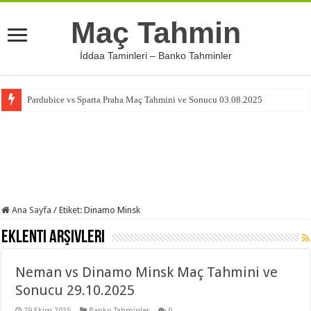
Maç Tahmin
İddaa Taminleri – Banko Tahminler
Pardubice vs Sparta Praha Maç Tahmini ve Sonucu 03.08.2025
Ana Sayfa
/
Etiket:
Dinamo Minsk
Eklenti Arşivleri
Neman vs Dinamo Minsk Maç Tahmini ve
Sonucu 29.10.2025
29 Ekim 2025
Banko Tahminler
0