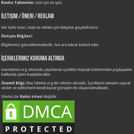
Banko Tahminler
sizin için en iyisi.
İletişim / Öneri / Reklam
Her türlü öneri, istek ve reklam için iletişime geçebilirsiniz:
İletişim Bilgileri;
Bilgilerimiz güncellenmektedir. Ara ara tekrar kontol edin.
İçeriklerimiz Koruma Altında
mactahmin.org sitesinde yayınlanan içerikleri kaynak belirtmeden paylaşanlar
hakkında işlem başlatılacaktır.
Önemli Bilgi;
MacTahmin.org Bir tahmin sitesidir. İçeriklerin tamamı sayısal
veriler ve editörlerin kendi kişisel görüşleri ile oluşturulmaktadır.
Sitemiz bir
Bahis sitesi
değildir.