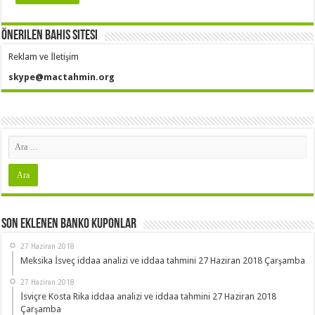
Önerilen Bahis Sitesi
Reklam ve İletişim
skype@mactahmin.org
Son Eklenen Banko Kuponlar
27 Haziran 2018
Meksika İsveç iddaa analizi ve iddaa tahmini 27 Haziran 2018 Çarşamba
27 Haziran 2018
İsviçre Kosta Rika iddaa analizi ve iddaa tahmini 27 Haziran 2018
Çarşamba