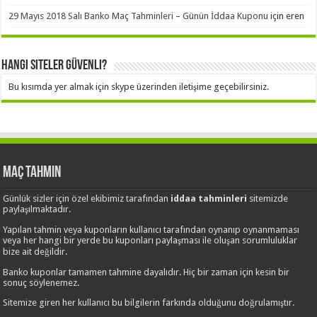
29 Mayıs 2018 Salı Banko Maç Tahminleri – Günün İddaa Kuponu
için
eren
Hangi Siteler Güvenli?
Bu kısımda yer almak için skype üzerinden iletişime geçebilirsiniz.
Maç Tahmin
Günlük sizler için özel ekibimiz tarafından
iddaa tahminleri
sitemizde
paylaşılmaktadır.
Yapılan tahmin veya kuponların kullanıcı tarafından oynanıp oynanmaması
veya her hangi bir yerde bu kuponları paylaşması ile oluşan sorumluluklar
bize ait değildir.
Banko kuponlar tamamen tahmine dayalıdır. Hiç bir zaman için kesin bir
sonuç söylenemez.
Sitemize giren her kullanıcı bu bilgilerin farkında olduğunu doğrulamıştır.