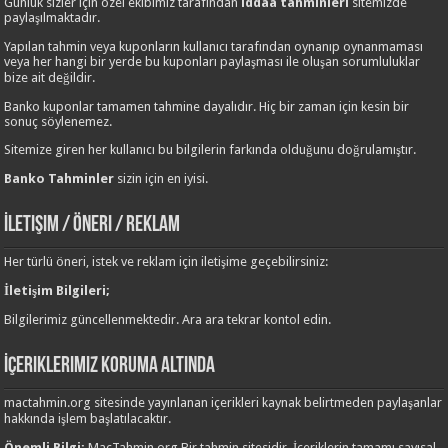
Günlük sizler için özel ekibimiz tarafından
iddaa tahminleri
sitemizde
paylaşılmaktadır.
Yapılan tahmin veya kuponların kullanıcı tarafından oynanıp oynanmaması
veya her hangi bir yerde bu kuponları paylaşması ile oluşan sorumluluklar
bize ait değildir.
Banko kuponlar tamamen tahmine dayalıdır. Hiç bir zaman için kesin bir
sonuç söylenemez.
Sitemize giren her kullanıcı bu bilgilerin farkında olduğunu doğrulamıştır.
Banko Tahminler
sizin için en iyisi.
İletişim / Öneri / Reklam
Her türlü öneri, istek ve reklam için iletişime geçebilirsiniz:
İletişim Bilgileri;
Bilgilerimiz güncellenmektedir. Ara ara tekrar kontol edin.
İçeriklerimiz Koruma Altında
mactahmin.org sitesinde yayınlanan içerikleri kaynak belirtmeden paylaşanlar
hakkında işlem başlatılacaktır.
Önemli Bilgi;
MacTahmin.org Bir tahmin sitesidir. İçeriklerin tamamı sayısal