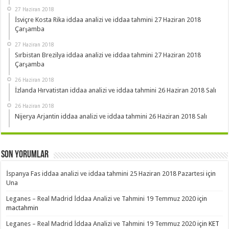
27 Haziran 2018
İsviçre Kosta Rika iddaa analizi ve iddaa tahmini 27 Haziran 2018
Çarşamba
27 Haziran 2018
Sırbistan Brezilya iddaa analizi ve iddaa tahmini 27 Haziran 2018
Çarşamba
26 Haziran 2018
İzlanda Hırvatistan iddaa analizi ve iddaa tahmini 26 Haziran 2018 Salı
26 Haziran 2018
Nijerya Arjantin iddaa analizi ve iddaa tahmini 26 Haziran 2018 Salı
Son Yorumlar
İspanya Fas iddaa analizi ve iddaa tahmini 25 Haziran 2018 Pazartesi
için
Una
Leganes – Real Madrid İddaa Analizi ve Tahmini 19 Temmuz 2020
için
mactahmin
Leganes – Real Madrid İddaa Analizi ve Tahmini 19 Temmuz 2020
için
KET