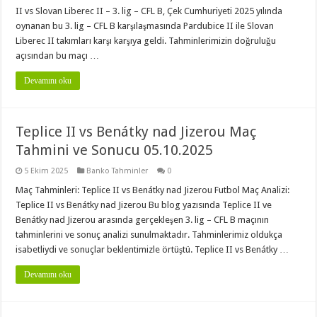
II vs Slovan Liberec II – 3. lig – CFL B, Çek Cumhuriyeti 2025 yılında
oynanan bu 3. lig – CFL B karşılaşmasında Pardubice II ile Slovan
Liberec II takımları karşı karşıya geldi. Tahminlerimizin doğruluğu
açısından bu maçı …
Devamını oku
Teplice II vs Benátky nad Jizerou Maç
Tahmini ve Sonucu 05.10.2025
5 Ekim 2025
Banko Tahminler
0
Maç Tahminleri: Teplice II vs Benátky nad Jizerou Futbol Maç Analizi:
Teplice II vs Benátky nad Jizerou Bu blog yazısında Teplice II ve
Benátky nad Jizerou arasında gerçekleşen 3. lig – CFL B maçının
tahminlerini ve sonuç analizi sunulmaktadır. Tahminlerimiz oldukça
isabetliydi ve sonuçlar beklentimizle örtüştü. Teplice II vs Benátky …
Devamını oku