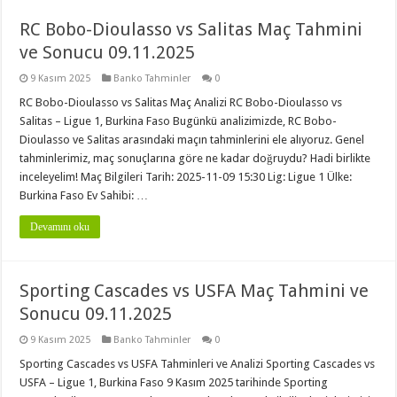
RC Bobo-Dioulasso vs Salitas Maç Tahmini
ve Sonucu 09.11.2025
9 Kasım 2025
Banko Tahminler
0
RC Bobo-Dioulasso vs Salitas Maç Analizi RC Bobo-Dioulasso vs
Salitas – Ligue 1, Burkina Faso Bugünkü analizimizde, RC Bobo-
Dioulasso ve Salitas arasındaki maçın tahminlerini ele alıyoruz. Genel
tahminlerimiz, maç sonuçlarına göre ne kadar doğruydu? Hadi birlikte
inceleyelim! Maç Bilgileri Tarih: 2025-11-09 15:30 Lig: Ligue 1 Ülke:
Burkina Faso Ev Sahibi: …
Devamını oku
Sporting Cascades vs USFA Maç Tahmini ve
Sonucu 09.11.2025
9 Kasım 2025
Banko Tahminler
0
Sporting Cascades vs USFA Tahminleri ve Analizi Sporting Cascades vs
USFA – Ligue 1, Burkina Faso 9 Kasım 2025 tarihinde Sporting