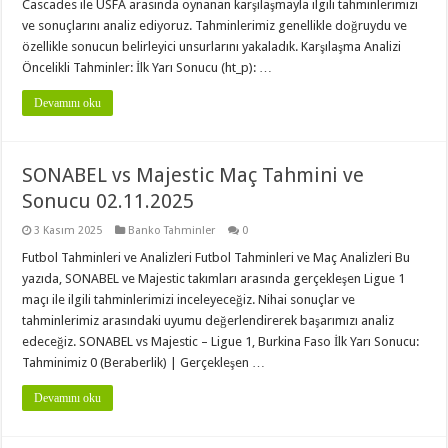
Cascades ile USFA arasında oynanan karşılaşmayla ilgili tahminlerimizi
ve sonuçlarını analiz ediyoruz. Tahminlerimiz genellikle doğruydu ve
özellikle sonucun belirleyici unsurlarını yakaladık. Karşılaşma Analizi
Öncelikli Tahminler: İlk Yarı Sonucu (ht_p): …
Devamını oku
SONABEL vs Majestic Maç Tahmini ve
Sonucu 02.11.2025
3 Kasım 2025
Banko Tahminler
0
Futbol Tahminleri ve Analizleri Futbol Tahminleri ve Maç Analizleri Bu
yazıda, SONABEL ve Majestic takımları arasında gerçekleşen Ligue 1
maçı ile ilgili tahminlerimizi inceleyeceğiz. Nihai sonuçlar ve
tahminlerimiz arasındaki uyumu değerlendirerek başarımızı analiz
edeceğiz. SONABEL vs Majestic – Ligue 1, Burkina Faso İlk Yarı Sonucu:
Tahminimiz 0 (Beraberlik) | Gerçekleşen …
Devamını oku