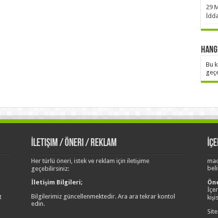
29 M
İdd
Hangi
Bu k
geçe
İletişim / Öneri / Reklam
İç
Her türlü öneri, istek ve reklam için iletişime
mac
bel
geçebilirsiniz:
İletişim Bilgileri;
Öne
İçer
Bilgilerimiz güncellenmektedir. Ara ara tekrar kontol
t
kişi
edin.
Sit