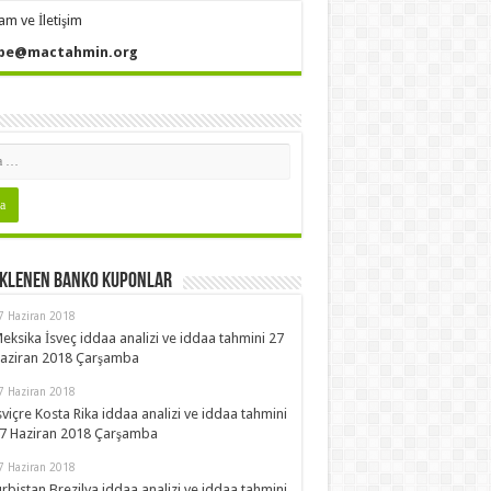
am ve İletişim
pe@mactahmin.org
Eklenen Banko Kuponlar
7 Haziran 2018
eksika İsveç iddaa analizi ve iddaa tahmini 27
aziran 2018 Çarşamba
7 Haziran 2018
sviçre Kosta Rika iddaa analizi ve iddaa tahmini
7 Haziran 2018 Çarşamba
7 Haziran 2018
ırbistan Brezilya iddaa analizi ve iddaa tahmini