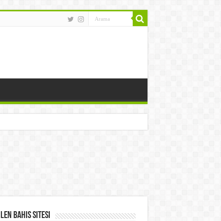
len Bahis Sitesi