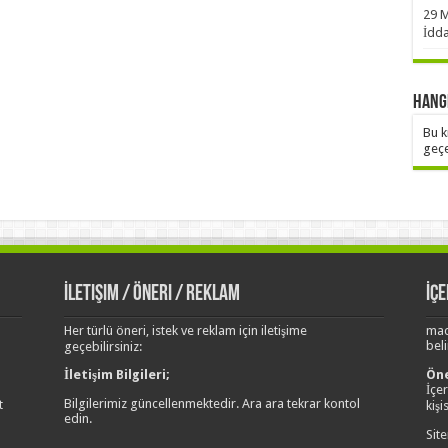
29 M
İdd
Hangi
Bu k
geçe
İletişim / Öneri / Reklam
İç
Her türlü öneri, istek ve reklam için iletişime
mac
bel
geçebilirsiniz:
İletişim Bilgileri;
Öne
İçer
Bilgilerimiz güncellenmektedir. Ara ara tekrar kontol
t
kişi
edin.
Sit