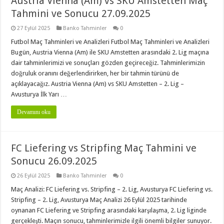
Austria Vienna (Am) vs SKU Amstetten Maç
Tahmini ve Sonucu 27.09.2025
27 Eylül 2025
Banko Tahminler
0
Futbol Maç Tahminleri ve Analizleri Futbol Maç Tahminleri ve Analizleri
Bugün, Austria Vienna (Am) ile SKU Amstetten arasındaki 2. Lig maçına
dair tahminlerimizi ve sonuçları gözden geçireceğiz. Tahminlerimizin
doğruluk oranını değerlendirirken, her bir tahmin türünü de
açıklayacağız. Austria Vienna (Am) vs SKU Amstetten – 2. Lig –
Avusturya İlk Yarı …
Devamını oku
FC Liefering vs Stripfing Maç Tahmini ve
Sonucu 26.09.2025
26 Eylül 2025
Banko Tahminler
0
Maç Analizi: FC Liefering vs. Stripfing – 2. Lig, Avusturya FC Liefering vs.
Stripfing – 2. Lig, Avusturya Maç Analizi 26 Eylül 2025 tarihinde
oynanan FC Liefering ve Stripfing arasındaki karşılaşma, 2. Lig liginde
gerçekleşti. Maçın sonucu, tahminlerimizle ilgili önemli bilgiler sunuyor.