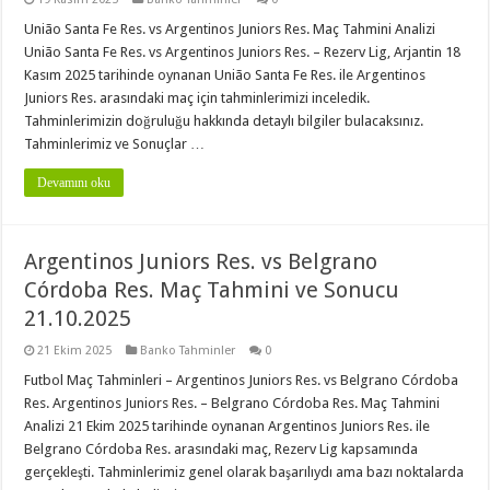
União Santa Fe Res. vs Argentinos Juniors Res. Maç Tahmini Analizi
União Santa Fe Res. vs Argentinos Juniors Res. – Rezerv Lig, Arjantin 18
Kasım 2025 tarihinde oynanan União Santa Fe Res. ile Argentinos
Juniors Res. arasındaki maç için tahminlerimizi inceledik.
Tahminlerimizin doğruluğu hakkında detaylı bilgiler bulacaksınız.
Tahminlerimiz ve Sonuçlar …
Devamını oku
Argentinos Juniors Res. vs Belgrano
Córdoba Res. Maç Tahmini ve Sonucu
21.10.2025
21 Ekim 2025
Banko Tahminler
0
Futbol Maç Tahminleri – Argentinos Juniors Res. vs Belgrano Córdoba
Res. Argentinos Juniors Res. – Belgrano Córdoba Res. Maç Tahmini
Analizi 21 Ekim 2025 tarihinde oynanan Argentinos Juniors Res. ile
Belgrano Córdoba Res. arasındaki maç, Rezerv Lig kapsamında
gerçekleşti. Tahminlerimiz genel olarak başarılıydı ama bazı noktalarda