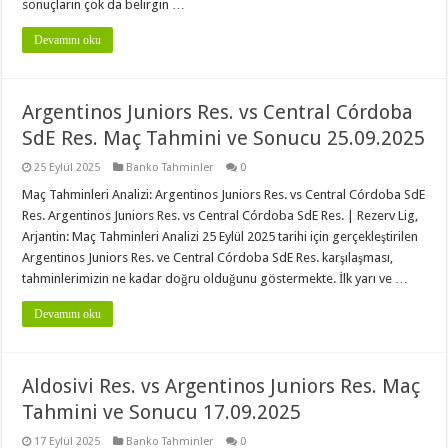
sonuçların çok da belirgin …
Devamını oku
Argentinos Juniors Res. vs Central Córdoba
SdE Res. Maç Tahmini ve Sonucu 25.09.2025
25 Eylül 2025
Banko Tahminler
0
Maç Tahminleri Analizi: Argentinos Juniors Res. vs Central Córdoba SdE
Res. Argentinos Juniors Res. vs Central Córdoba SdE Res. | Rezerv Lig,
Arjantin: Maç Tahminleri Analizi 25 Eylül 2025 tarihi için gerçekleştirilen
Argentinos Juniors Res. ve Central Córdoba SdE Res. karşılaşması,
tahminlerimizin ne kadar doğru olduğunu göstermekte. İlk yarı ve …
Devamını oku
Aldosivi Res. vs Argentinos Juniors Res. Maç
Tahmini ve Sonucu 17.09.2025
17 Eylül 2025
Banko Tahminler
0