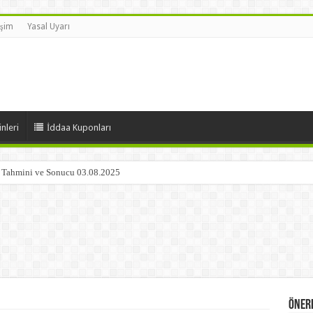
işim
Yasal Uyarı
nleri
İddaa Kuponları
ç Tahmini ve Sonucu 03.08.2025
Öneri