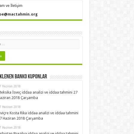
am ve İletişim
pe@mactahmin.org
Eklenen Banko Kuponlar
7 Haziran 2018
eksika İsveç iddaa analizi ve iddaa tahmini 27
aziran 2018 Çarşamba
7 Haziran 2018
sviçre Kosta Rika iddaa analizi ve iddaa tahmini
7 Haziran 2018 Çarşamba
7 Haziran 2018
ırbistan Brezilya iddaa analizi ve iddaa tahmini