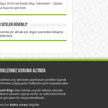
ayıs 2018 Salı Banko Maç Tahminleri – Günün
aa Kuponu
için
eren
 Siteler Güvenli?
ısımda yer almak için skype üzerinden iletişime
bilirsiniz.
eriklerimiz Koruma Altında
tahmin.org sitesinde yayınlanan içerikleri kaynak
irtmeden paylaşanlar hakkında işlem başlatılacaktır.
mli Bilgi;
MacTahmin.org Bir tahmin sitesidir.
iklerin tamamı sayısal veriler ve editörlerin kendi
sel görüşleri ile oluşturulmaktadır.
emiz bir
Bahis sitesi
değildir.