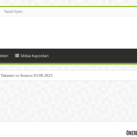
Yasal Uyarı
nleri
İddaa Kuponları
ç Tahmini ve Sonucu 03.08.2025
Öneri