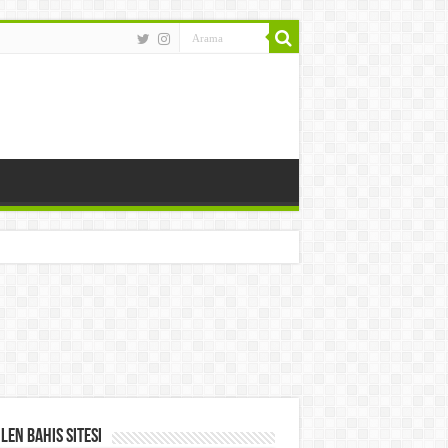
len Bahis Sitesi