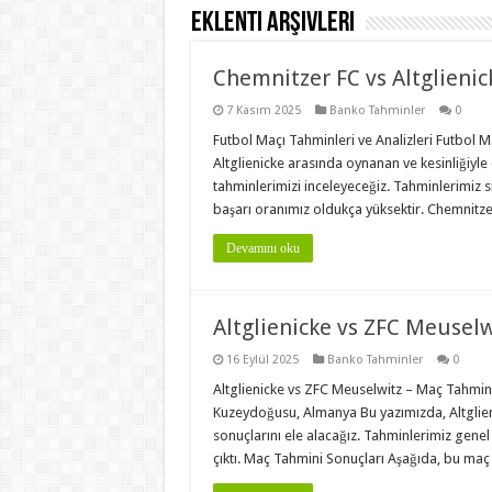
Eklenti Arşivleri
Chemnitzer FC vs Altglieni
7 Kasım 2025
Banko Tahminler
0
Futbol Maçı Tahminleri ve Analizleri Futbol M
Altglienicke arasında oynanan ve kesinliğiyl
tahminlerimizi inceleyeceğiz. Tahminlerimiz s
başarı oranımız oldukça yüksektir. Chemnitze
Devamını oku
Altglienicke vs ZFC Meusel
16 Eylül 2025
Banko Tahminler
0
Altglienicke vs ZFC Meuselwitz – Maç Tahmini
Kuzeydoğusu, Almanya Bu yazımızda, Altglieni
sonuçlarını ele alacağız. Tahminlerimiz genel
çıktı. Maç Tahmini Sonuçları Aşağıda, bu maç