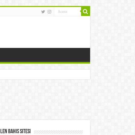
len Bahis Sitesi