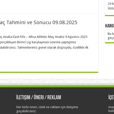
29 M
İdd
 Maç Tahmini ve Sonucu 09.08.2025
Hangi
Bu k
ç Analizi East Fife – Alloa Athletic Maç Analizi 9 Ağustos 2025
geçe
 gerçekleşen Birinci Lig karşılaşması üzerine yaptığımız
abilirsiniz. Tahminlerimiz genel olarak doğruydu, özellikle ilk
…
İletişim / Öneri / Reklam
İç
Her türlü öneri, istek ve reklam için iletişime
mac
bel
geçebilirsiniz: