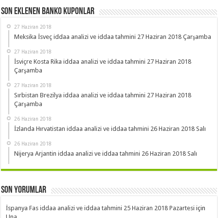
Son Eklenen Banko Kuponlar
27 Haziran 2018
Meksika İsveç iddaa analizi ve iddaa tahmini 27 Haziran 2018 Çarşamba
27 Haziran 2018
İsviçre Kosta Rika iddaa analizi ve iddaa tahmini 27 Haziran 2018
Çarşamba
27 Haziran 2018
Sırbistan Brezilya iddaa analizi ve iddaa tahmini 27 Haziran 2018
Çarşamba
26 Haziran 2018
İzlanda Hırvatistan iddaa analizi ve iddaa tahmini 26 Haziran 2018 Salı
26 Haziran 2018
Nijerya Arjantin iddaa analizi ve iddaa tahmini 26 Haziran 2018 Salı
Son Yorumlar
İspanya Fas iddaa analizi ve iddaa tahmini 25 Haziran 2018 Pazartesi
için
Una