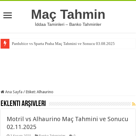
Maç Tahmin
İddaa Taminleri – Banko Tahminler
Pardubice vs Sparta Praha Maç Tahmini ve Sonucu 03.08.2025
Ana Sayfa
/
Etiket:
Alhaurino
Eklenti Arşivleri
Motril vs Alhaurino Maç Tahmini ve Sonucu
02.11.2025
3 Kasım 2025
Banko Tahminler
0