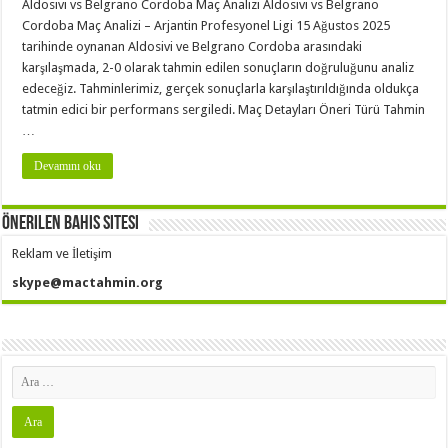
Aldosivi vs Belgrano Cordoba Maç Analizi Aldosivi vs Belgrano
Cordoba Maç Analizi – Arjantin Profesyonel Ligi 15 Ağustos 2025
tarihinde oynanan Aldosivi ve Belgrano Cordoba arasındaki
karşılaşmada, 2-0 olarak tahmin edilen sonuçların doğruluğunu analiz
edeceğiz. Tahminlerimiz, gerçek sonuçlarla karşılaştırıldığında oldukça
tatmin edici bir performans sergiledi. Maç Detayları Öneri Türü Tahmin
…
Devamını oku
Önerilen Bahis Sitesi
Reklam ve İletişim
skype@mactahmin.org