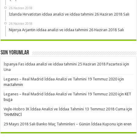
26 Haziran 2018
İzlanda Hırvatistan iddaa analizi ve iddaa tahmini 26 Haziran 2018 Salı
26 Haziran 2018
Nijerya Arjantin iddaa analizi ve iddaa tahmini 26 Haziran 2018 Salı
Son Yorumlar
İspanya Fas iddaa analizi ve iddaa tahmini 25 Haziran 2018 Pazartesi
için
Una
Leganes – Real Madrid İddaa Analizi ve Tahmini 19 Temmuz 2020
için
mactahmin
Leganes – Real Madrid İddaa Analizi ve Tahmini 19 Temmuz 2020
için
KET
buğa
Vejle-Hobro IK İddaa Analizi ve İddaa Tahmini 13 Temmuz 2018 Cuma
için
TAHMİNCİ
29 Mayıs 2018 Salı Banko Maç Tahminleri – Günün İddaa Kuponu
için
eren