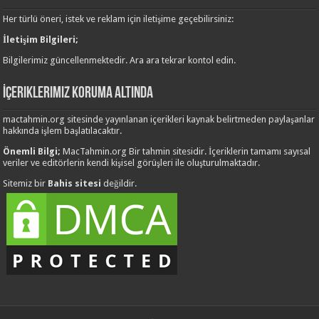
Her türlü öneri, istek ve reklam için iletişime geçebilirsiniz:
İletişim Bilgileri;
Bilgilerimiz güncellenmektedir. Ara ara tekrar kontol edin.
İçeriklerimiz Koruma Altında
mactahmin.org sitesinde yayınlanan içerikleri kaynak belirtmeden paylaşanlar
hakkında işlem başlatılacaktır.
Önemli Bilgi;
MacTahmin.org Bir tahmin sitesidir. İçeriklerin tamamı sayısal
veriler ve editörlerin kendi kişisel görüşleri ile oluşturulmaktadır.
Sitemiz bir
Bahis sitesi
değildir.