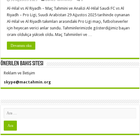
Al-Hilal vs Al Riyadh – Maç Tahmini ve Analizi Al-Hilal Saudi FC vs Al
Riyadh – Pro Ligi, Suudi Arabistan 29 Ağustos 2025 tarihinde oynanan
Al-Hilal ve Al Riyadh takımları arasındaki Pro Ligi maçı, futbolseverler
için heyecan verici anlar sundu. Tahminlerimizde gösterdiğimiz başarı
oranı oldukça yüksek oldu. Maç Tahminleri ve …
Devamını oku
Önerilen Bahis Sitesi
Reklam ve İletişim
skype@mactahmin.org