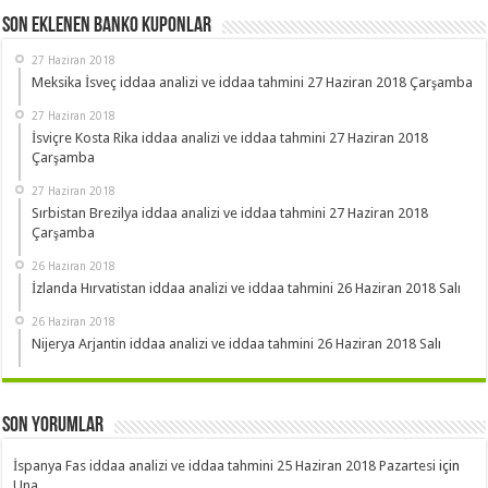
Son Eklenen Banko Kuponlar
27 Haziran 2018
Meksika İsveç iddaa analizi ve iddaa tahmini 27 Haziran 2018 Çarşamba
27 Haziran 2018
İsviçre Kosta Rika iddaa analizi ve iddaa tahmini 27 Haziran 2018
Çarşamba
27 Haziran 2018
Sırbistan Brezilya iddaa analizi ve iddaa tahmini 27 Haziran 2018
Çarşamba
26 Haziran 2018
İzlanda Hırvatistan iddaa analizi ve iddaa tahmini 26 Haziran 2018 Salı
26 Haziran 2018
Nijerya Arjantin iddaa analizi ve iddaa tahmini 26 Haziran 2018 Salı
Son Yorumlar
İspanya Fas iddaa analizi ve iddaa tahmini 25 Haziran 2018 Pazartesi
için
Una