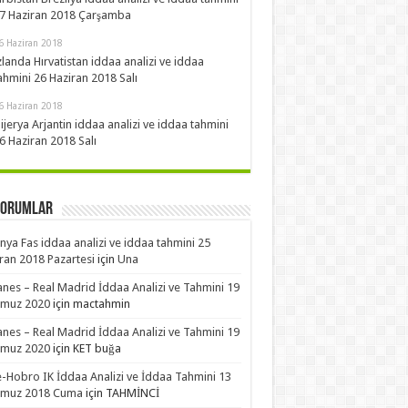
7 Haziran 2018 Çarşamba
6 Haziran 2018
zlanda Hırvatistan iddaa analizi ve iddaa
ahmini 26 Haziran 2018 Salı
6 Haziran 2018
ijerya Arjantin iddaa analizi ve iddaa tahmini
6 Haziran 2018 Salı
Yorumlar
nya Fas iddaa analizi ve iddaa tahmini 25
ran 2018 Pazartesi
için
Una
nes – Real Madrid İddaa Analizi ve Tahmini 19
muz 2020
için
mactahmin
nes – Real Madrid İddaa Analizi ve Tahmini 19
muz 2020
için
KET buğa
e-Hobro IK İddaa Analizi ve İddaa Tahmini 13
muz 2018 Cuma
için
TAHMİNCİ