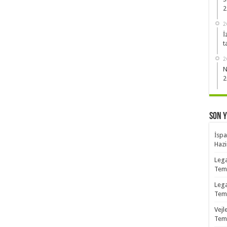
2
2
İ
t
2
N
2
Son 
İspa
Hazi
Lega
Tem
Lega
Tem
Vejl
Tem