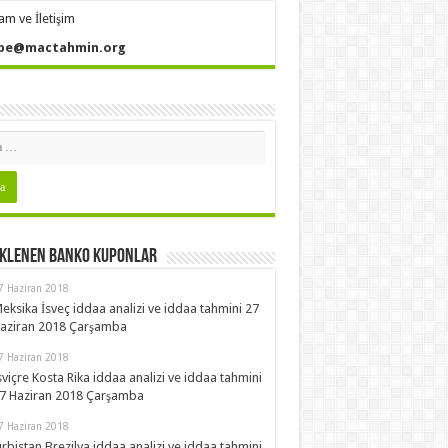
am ve İletişim
pe@mactahmin.org
Eklenen Banko Kuponlar
7 Haziran 2018
eksika İsveç iddaa analizi ve iddaa tahmini 27
aziran 2018 Çarşamba
7 Haziran 2018
sviçre Kosta Rika iddaa analizi ve iddaa tahmini
7 Haziran 2018 Çarşamba
7 Haziran 2018
ırbistan Brezilya iddaa analizi ve iddaa tahmini