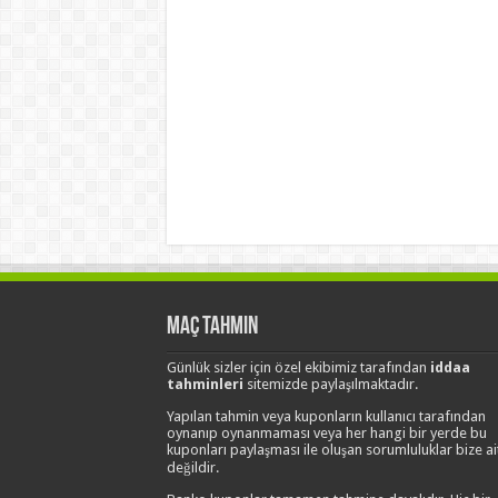
Maç Tahmin
Günlük sizler için özel ekibimiz tarafından
iddaa
tahminleri
sitemizde paylaşılmaktadır.
Yapılan tahmin veya kuponların kullanıcı tarafından
oynanıp oynanmaması veya her hangi bir yerde bu
kuponları paylaşması ile oluşan sorumluluklar bize ai
değildir.