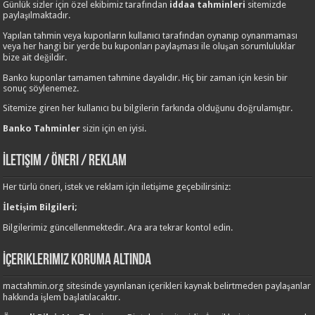
Günlük sizler için özel ekibimiz tarafından
iddaa tahminleri
sitemizde
paylaşılmaktadır.
Yapılan tahmin veya kuponların kullanıcı tarafından oynanıp oynanmaması
veya her hangi bir yerde bu kuponları paylaşması ile oluşan sorumluluklar
bize ait değildir.
Banko kuponlar tamamen tahmine dayalıdır. Hiç bir zaman için kesin bir
sonuç söylenemez.
Sitemize giren her kullanıcı bu bilgilerin farkında olduğunu doğrulamıştır.
Banko Tahminler
sizin için en iyisi.
İletişim / Öneri / Reklam
Her türlü öneri, istek ve reklam için iletişime geçebilirsiniz:
İletişim Bilgileri;
Bilgilerimiz güncellenmektedir. Ara ara tekrar kontol edin.
İçeriklerimiz Koruma Altında
mactahmin.org sitesinde yayınlanan içerikleri kaynak belirtmeden paylaşanlar
hakkında işlem başlatılacaktır.