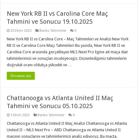
New York RB II vs Carolina Core Maç
Tahmini ve Sonucu 19.10.2025
20 Ekim 2025
Banko Tahminler
0
New York RB II vs Carolina Core – Maç Tahminleri ve Analizi New York
RB II ve Carolina Core Maçı Tahminleri Bu yazıda, New York RB II ve
Carolina Core arasında gerçekleşen MLS Next Pro ligine ait maça dair
tahminlerimizi ve sonuçları inceleyeceğiz. Düzenlediğimiz tahminlerin
doğruluk oranı oldukça yüksekti ve …
Devamını oku
Chattanooga vs Atlanta United II Maç
Tahmini ve Sonucu 05.10.2025
5 Ekim 2025
Banko Tahminler
0
Chattanooga vs Atlanta United II Maç Analizi Chattanooga vs Atlanta
United II – MLS Next Pro – ABD Chattanooga ve Atlanta United II
maçının sonuçlarını ve tahminlerimizi analiz ediyoruz. Bu maçta,