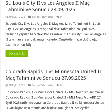
St. Louis City II vs Los Angeles II Maç
Tahmini ve Sonucu 28.09.2025
29 Eylül 2025
Banko Tahminler
0
St. Louis City II vs Los Angeles II Maç Analizi ve Tahminleri St. Louis
City II vs Los Angeles II Maç Analizi ve Tahminleri 28 Eylül 2025
tarihinde yapılan MLS Next Pro ligindeki St. Louis City II ve Los Angeles
II takımları arasındaki maçı inceledik. Öngörülerimizin doğruluğu
üzerine birkaç bilgi …
Devamını oku
Colorado Rapids II vs Minnesota United II
Maç Tahmini ve Sonucu 27.09.2025
28 Eylül 2025
Banko Tahminler
0
Colorado Rapids II vs Minnesota United II – MLS Next Pro Tahminleri
Colorado Rapids II vs Minnesota United II – MLS Next Pro, ABD 27
Eylül 2025 tarihinde oynanan Colorado Rapids II ve Minnesota United
II karşılaşmasının tahmin analizini ve sonuçlarını inceleyelim.