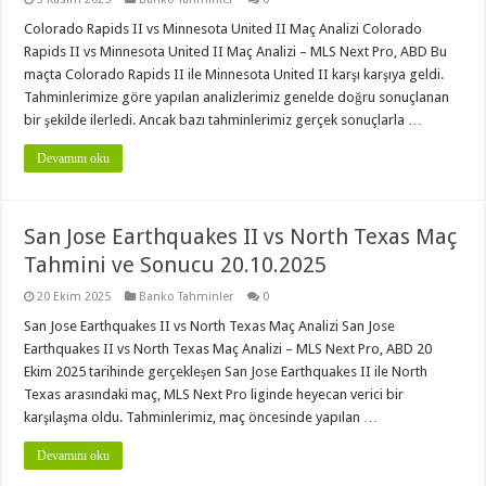
Colorado Rapids II vs Minnesota United II Maç Analizi Colorado
Rapids II vs Minnesota United II Maç Analizi – MLS Next Pro, ABD Bu
maçta Colorado Rapids II ile Minnesota United II karşı karşıya geldi.
Tahminlerimize göre yapılan analizlerimiz genelde doğru sonuçlanan
bir şekilde ilerledi. Ancak bazı tahminlerimiz gerçek sonuçlarla …
Devamını oku
San Jose Earthquakes II vs North Texas Maç
Tahmini ve Sonucu 20.10.2025
20 Ekim 2025
Banko Tahminler
0
San Jose Earthquakes II vs North Texas Maç Analizi San Jose
Earthquakes II vs North Texas Maç Analizi – MLS Next Pro, ABD 20
Ekim 2025 tarihinde gerçekleşen San Jose Earthquakes II ile North
Texas arasındaki maç, MLS Next Pro liginde heyecan verici bir
karşılaşma oldu. Tahminlerimiz, maç öncesinde yapılan …
Devamını oku