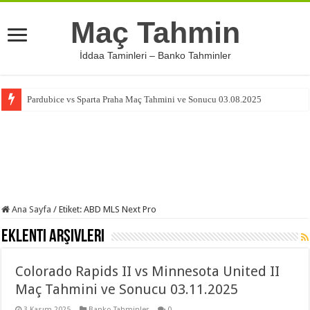
Maç Tahmin
İddaa Taminleri – Banko Tahminler
Pardubice vs Sparta Praha Maç Tahmini ve Sonucu 03.08.2025
Ana Sayfa
/
Etiket:
ABD MLS Next Pro
Eklenti Arşivleri
Colorado Rapids II vs Minnesota United II
Maç Tahmini ve Sonucu 03.11.2025
3 Kasım 2025
Banko Tahminler
0