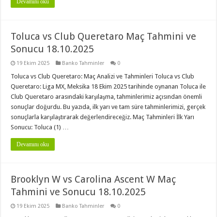
Devamını oku
Toluca vs Club Queretaro Maç Tahmini ve
Sonucu 18.10.2025
19 Ekim 2025
Banko Tahminler
0
Toluca vs Club Queretaro: Maç Analizi ve Tahminleri Toluca vs Club
Queretaro: Liga MX, Meksika 18 Ekim 2025 tarihinde oynanan Toluca ile
Club Queretaro arasındaki karşılaşma, tahminlerimiz açısından önemli
sonuçlar doğurdu. Bu yazıda, ilk yarı ve tam süre tahminlerimizi, gerçek
sonuçlarla karşılaştırarak değerlendireceğiz. Maç Tahminleri İlk Yarı
Sonucu: Toluca (1) …
Devamını oku
Brooklyn W vs Carolina Ascent W Maç
Tahmini ve Sonucu 18.10.2025
19 Ekim 2025
Banko Tahminler
0