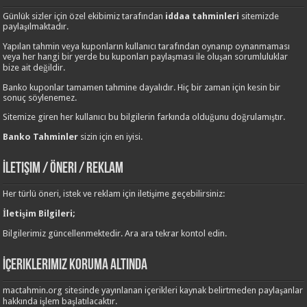
Günlük sizler için özel ekibimiz tarafından
iddaa tahminleri
sitemizde
paylaşılmaktadır.
Yapılan tahmin veya kuponların kullanıcı tarafından oynanıp oynanmaması
veya her hangi bir yerde bu kuponları paylaşması ile oluşan sorumluluklar
bize ait değildir.
Banko kuponlar tamamen tahmine dayalıdır. Hiç bir zaman için kesin bir
sonuç söylenemez.
Sitemize giren her kullanıcı bu bilgilerin farkında olduğunu doğrulamıştır.
Banko Tahminler
sizin için en iyisi.
İletişim / Öneri / Reklam
Her türlü öneri, istek ve reklam için iletişime geçebilirsiniz:
İletişim Bilgileri;
Bilgilerimiz güncellenmektedir. Ara ara tekrar kontol edin.
İçeriklerimiz Koruma Altında
mactahmin.org sitesinde yayınlanan içerikleri kaynak belirtmeden paylaşanlar
hakkında işlem başlatılacaktır.